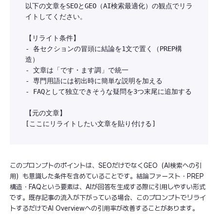
以下の文章をSEOとGEO（AI検索最適化）の観点でリラ
イトしてください。

【リライト条件】

- 各セクションの冒頭に結論を1文で置く（PREP構
造）

- 文章は「です・ます調」で統一

- 専門用語には初出時に簡単な説明を加える

- FAQとして独立できそうな疑問を3つ末尾に追加する

【元の文章】

このプロンプトのポイントは、SEOだけでなくGEO（AI検索への引
用）も意識した条件を含めていることです。結論ファースト・PREP
構造・FAQという要素は、AIが回答を生成する際に引用しやすい形式
です。既存記事の流入が下がっている場合、このプロンプトでリライ
トするだけでAI Overviewへの引用率が改善することがあります。