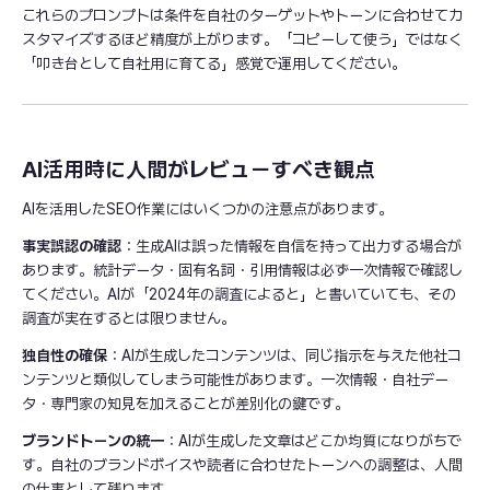
これらのプロンプトは条件を自社のターゲットやトーンに合わせてカ
スタマイズするほど精度が上がります。「コピーして使う」ではなく
「叩き台として自社用に育てる」感覚で運用してください。
AI活用時に人間がレビューすべき観点
AIを活用したSEO作業にはいくつかの注意点があります。
事実誤認の確認
：生成AIは誤った情報を自信を持って出力する場合が
あります。統計データ・固有名詞・引用情報は必ず一次情報で確認し
てください。AIが「2024年の調査によると」と書いていても、その
調査が実在するとは限りません。
独自性の確保
：AIが生成したコンテンツは、同じ指示を与えた他社コ
ンテンツと類似してしまう可能性があります。一次情報・自社デー
タ・専門家の知見を加えることが差別化の鍵です。
ブランドトーンの統一
：AIが生成した文章はどこか均質になりがちで
す。自社のブランドボイスや読者に合わせたトーンへの調整は、人間
の仕事として残ります。