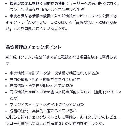
検索システムを欺く目的での使用
：ユーザーへの有用性ではなく、
ランキング操作を目的としたコンテンツ生成
事実と異なる情報の放置
：AIの誤情報をレビューせずに公開する
ポイントは「AIで作った」ことではなく「品質が低い・欺瞞的であ
る」ことが問題とされている点です。
品質管理のチェックポイント
AI生成コンテンツを公開する前に確認すべき項目を以下に整理しま
す。
事実情報・統計データは一次情報で検証されているか
独自の情報・視点・経験が含まれているか
著者情報・更新日が明記されているか
同じ情報をほぼそのまま書いた記事が他にないか（差別化できてい
るか）
ブランドのトーン・スタイルに合っているか
読者の疑問に具体的に答えられているか
これらを社内チェックリストとして整備し、AIコンテンツのレビュー
フローを標準化することが品質管理の実務的な第一歩です。