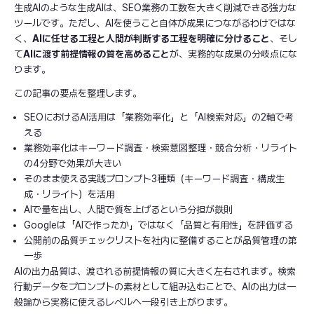
生成AIのような生成AIは、SEO業務の工数を大きく削減できる強力な
ツールです。ただし、AIを使うこと自体が成果につながるわけではな
く、
AIに任せる工程と人間が判断する工程を明確に分けること
、そし
て
AIに渡す前提情報の質を高めること
が、実務的な成果の分岐点にな
ります。
この記事の要点を整理します。
SEOにおけるAI活用は「業務効率化」と「AI検索対応」の2軸で考
える
業務効率化はキーワード調査・検索意図整理・競合分析・リライト
の4分野で効果が大きい
そのまま使える実践プロンプト3種類（キーワード調査・構成生
成・リライト）を活用
AIで量を出し、人間で質を上げるという分担が鉄則
Googleは「AIで作ったか」ではなく「品質と有用性」を評価する
公開前の品質チェックリストを社内に整備することが品質管理の第
一歩
AIの出力品質は、渡される前提情報の質に大きく左右されます。検索
行動データをプロンプトの素材として組み込むことで、AIの出力は一
般論から実務に使えるレベルへ一段引き上がります。