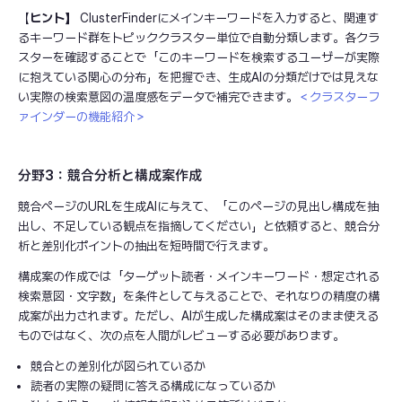
【
ヒント】
ClusterFinderにメインキーワードを入力すると、関連す
るキーワード群をトピッククラスター単位で自動分類します。各クラ
スターを確認することで「このキーワードを検索するユーザーが実際
に抱えている関心の分布」を把握でき、生成AIの分類だけでは見えな
い実際の検索意図の温度感をデータで補完できます。
＜クラスターフ
ァインダーの機能紹介＞
分野3：競合分析と構成案作成
競合ページのURLを生成AIに与えて、「このページの見出し構成を抽
出し、不足している観点を指摘してください」と依頼すると、競合分
析と差別化ポイントの抽出を短時間で行えます。
構成案の作成では「ターゲット読者・メインキーワード・想定される
検索意図・文字数」を条件として与えることで、それなりの精度の構
成案が出力されます。ただし、AIが生成した構成案はそのまま使える
ものではなく、次の点を人間がレビューする必要があります。
競合との差別化が図られているか
読者の実際の疑問に答える構成になっているか