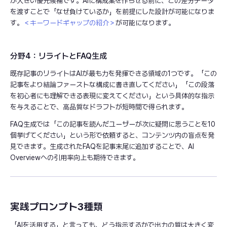
が大きい優先候補です。AIに構成案を作らせる前に、この差分データ
を渡すことで「なぜ負けているか」を前提にした設計が可能になりま
す。
＜キーワードギャップの紹介＞
が可能になります。
分野4：リライトとFAQ生成
既存記事のリライトはAIが最も力を発揮できる領域の1つです。「この
記事をより結論ファーストな構成に書き直してください」「この段落
を初心者にも理解できる表現に変えてください」という具体的な指示
を与えることで、高品質なドラフトが短時間で得られます。
FAQ生成では「この記事を読んだユーザーが次に疑問に思うことを10
個挙げてください」という形で依頼すると、コンテンツ内の盲点を発
見できます。生成されたFAQを記事末尾に追加することで、AI
Overviewへの引用率向上も期待できます。
実践プロンプト3種類
「AIを活用する」と言っても、どう指示するかで出力の質は大きく変