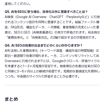
運用してください。
Q5. AIをSEOに使う場合、効率化以外に意識すべきことは？
AI検索（Google AI Overview・ChatGPT・Perplexityなど）に引用
されるコンテンツ設計を同時に意識することです。結論ファースト構
造、FAQ形式、構造化データ、一次情報、著者情報の充実といった要
素は、SEOとGEO（AI検索最適化）の両方で評価されます。AI活用は
「業務効率化」と「AI検索対応」の2軸で設計するのが現実的です。
Q6. AI SEOの効果が出るまでどのくらいかかりますか？
AIを活用した業務効率化（キーワード調査・構成作成の時間短縮）は
即日〜数週間で効果が現れます。一方、コンテンツをリライトしてAI
Overviewに引用されるまでには、Googleのクロール・評価サイクル
を考慮すると1〜3ヶ月程度が目安です。検索順位の改善は従来のSEO
と同様に3〜6ヶ月以上の継続が前提です。短期的な数値変化を期待し
つつも、中長期のサイクルで評価することが必要です。
まとめ