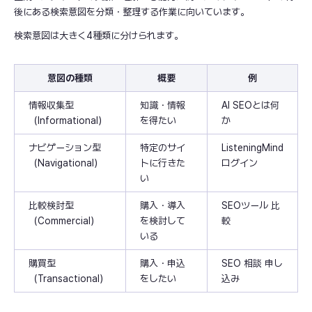
後にある検索意図を分類・整理する作業に向いています。
検索意図は大きく4種類に分けられます。
意図の種類
概要
例
情報収集型
知識・情報
AI SEOとは何
（Informational）
を得たい
か
ナビゲーション型
特定のサイ
ListeningMind
（Navigational）
トに行きた
ログイン
い
比較検討型
購入・導入
SEOツール 比
（Commercial）
を検討して
較
いる
購買型
購入・申込
SEO 相談 申し
（Transactional）
をしたい
込み