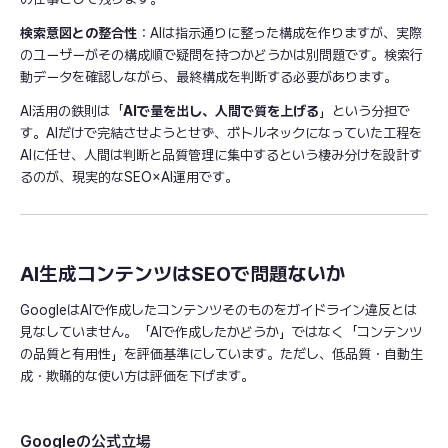
検索意図との整合性
：AIは指示通りに整った構成を作りますが、実際
のユーザーがその構成順で疑問を持つかどうかは別問題です。検索行
動データを確認しながら、最終構成を判断する必要があります。
AI活用の鉄則は「
AIで量を出し、人間で質を上げる
」という分担で
す。AIだけで完結させようとせず、ボトルネックになっていた工程を
AIに任せ、人間は判断と品質管理に集中するという棲み分けを設計す
るのが、現実的なSEO×AI運用です。
AI生成コンテンツはSEOで問題ないか
GoogleはAIで作成したコンテンツそのものをガイドライン違反とは
見なしていません。「AIで作成したかどうか」ではなく「コンテンツ
の品質と有用性」を評価基準にしています。ただし、低品質・自動生
成・欺瞞的な使い方は評価を下げます。
Googleの公式立場