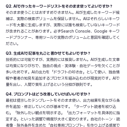
Q2. AIで作ったキーワードリストをそのまま使ってよいですか？
そのまま使うことはおすすめできません。AIが生成したキーワード候
補は、実際の検索ボリュームを保証しません。AIはそれらしいキーワ
ードを大量に生成しますが、実際には誰も検索していないキーワード
が含まれることがあります。必ずSearch Console、Google キーワ
ードプランナー、専用ツールで実際のボリュームと意図を確認してく
ださい。
Q3. 生成AIで記事を丸ごと書かせてもよいですか？
技術的には可能ですが、実務的には推奨しません。AIが生成した文章
は均質になりがちで、独自の視点・実体験・自社データを欠くことが
多いためです。AIの出力を「ドラフトの叩き台」として使い、独自情
報や著者の知見を追加するプロセスを組み込むのが現実的です。AIで
量を出し、人間で質を上げるという分担が鉄則です。
Q4. プロンプトはどう改善していけばいいですか？
最初は提示したテンプレートをそのまま使い、出力結果を見ながら条
件を追加・修正していくのが基本です。「ターゲット読者を絞り込
む」「除外したい観点を明示する」「出力フォーマットを具体的に指
定する」といった調整で精度が大きく変わります。自社のトーン・読
者像・除外条件を含めた「自社専用プロンプト」を作り上げる感覚で