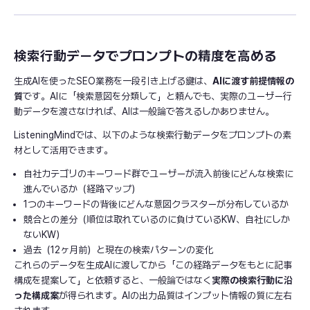
検索行動データでプロンプトの精度を高める
生成AIを使ったSEO業務を一段引き上げる鍵は、
AIに渡す前提情報の
質
です。AIに「検索意図を分類して」と頼んでも、実際のユーザー行
動データを渡さなければ、AIは一般論で答えるしかありません。
ListeningMindでは、以下のような検索行動データをプロンプトの素
材として活用できます。
自社カテゴリのキーワード群でユーザーが流入前後にどんな検索に
進んでいるか（経路マップ）
1つのキーワードの背後にどんな意図クラスターが分布しているか
競合との差分（順位は取れているのに負けているKW、自社にしか
ないKW）
過去（12ヶ月前）と現在の検索パターンの変化
これらのデータを生成AIに渡してから「この経路データをもとに記事
構成を提案して」と依頼すると、一般論ではなく
実際の検索行動に沿
った構成案
が得られます。AIの出力品質はインプット情報の質に左右