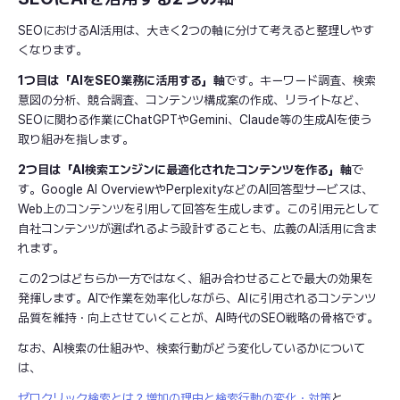
SEOにおけるAI活用は、大きく2つの軸に分けて考えると整理しやす
くなります。
1つ目は「AIをSEO業務に活用する」軸
です。キーワード調査、検索
意図の分析、競合調査、コンテンツ構成案の作成、リライトなど、
SEOに関わる作業にChatGPTやGemini、Claude等の生成AIを使う
取り組みを指します。
2つ目は「AI検索エンジンに最適化されたコンテンツを作る」軸
で
す。Google AI OverviewやPerplexityなどのAI回答型サービスは、
Web上のコンテンツを引用して回答を生成します。この引用元として
自社コンテンツが選ばれるよう設計することも、広義のAI活用に含ま
れます。
この2つはどちらか一方ではなく、組み合わせることで最大の効果を
発揮します。AIで作業を効率化しながら、AIに引用されるコンテンツ
品質を維持・向上させていくことが、AI時代のSEO戦略の骨格です。
なお、AI検索の仕組みや、検索行動がどう変化しているかについて
は、
ゼロクリック検索とは？増加の理由と検索行動の変化・対策
と