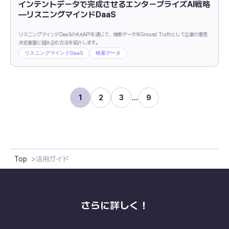
インテントデータで完成させるエンタープライズAI戦略
―リスニングマインドDaaS
リスニングマインドDaaSの4大APIを通じて、検索データをGround Truthとして企業の意思
決定基盤に組み込む方法を紹介します。
リスニングマインドDaaS
検索データ
1
2
3
…
9
Top
活用ガイド
さらに詳しく！