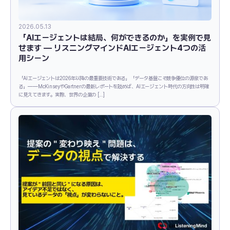
2026.05.13
「AIエージェントは結局、何ができるのか」を実例で見
せます ― リスニングマインドAIエージェント4つの活
用シーン
「AIエージェントは2026年以降の最重要技術である」「データ基盤こそ競争優位の源泉であ
る」――McKinseyやGartnerの最新レポートを読めば、AIエージェント時代の方向性は明確
に見えてきます。実際、世界の企業の […]