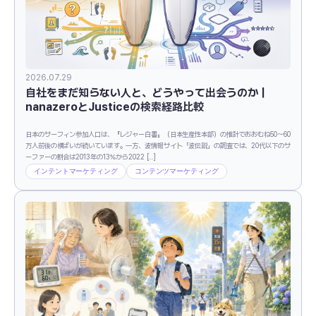
2026.07.29
自社をまだ知らない人と、どうやって出会うのか｜
nanazeroとJusticeの検索経路比較
日本のサーフィン参加人口は、『レジャー白書』（日本生産性本部）の推計でおおむね50〜60
万人前後の横ばいが続いています。一方、波情報サイト「波伝説」の調査では、20代以下のサ
ーファーの割合は2013年の13％から2022 […]
インテントマーケティング
コンテンツマーケティング