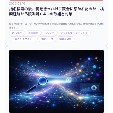
2026.03.16
指名検索の後、何をきっかけに競合に惹かれたのか―検
索経路から読み解く4つの取組と対策
指名検索の後、ユーザーがどの検索をきっかけに競合比較へ進むのかを、検索経路から読み解
きます。
広告運用
市場調査
ペルソナ
デジタルマーケティング
リスニングマインド
検索データ
消費者分析