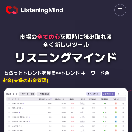
市場の
全ての心
を瞬時に読み取れる
全く新しいツール
リスニングマインド
ちらっとトレンドを見る
👀
トレンド キーワード②
お金(夫婦のお金管理)