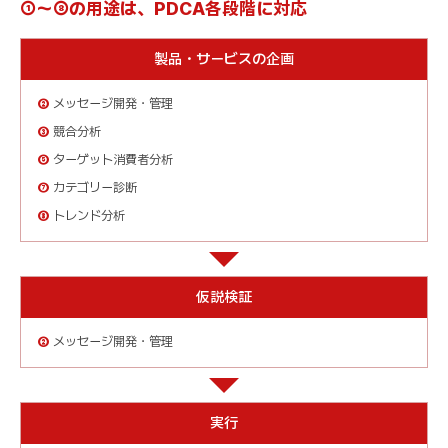
①〜⑧の用途は、PDCA各段階に対応
製品・サービスの企画
②
メッセージ開発・管理
③
競合分析
⑤
ターゲット消費者分析
⑦
カテゴリー診断
⑧
トレンド分析
仮説検証
②
メッセージ開発・管理
実行