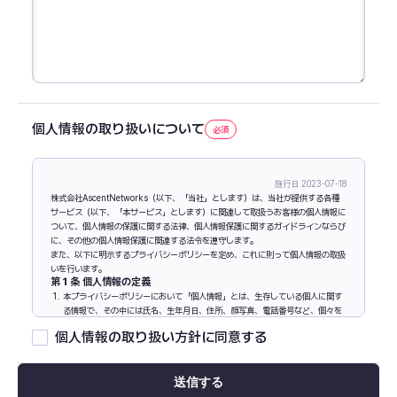
個人情報の取り扱いについて
施行日 2023-07-18
株式会社AscentNetworks（以下、「当社」とします）は、当社が提供する各種
サービス（以下、「本サービス」とします）に関連して取扱うお客様の個人情報に
ついて、個人情報の保護に関する法律、個人情報保護に関するガイドラインならび
に、その他の個人情報保護に関連する法令を遵守します。
また、以下に明示するプライバシーポリシーを定め、これに則って個人情報の取扱
いを行います。
第１条 個人情報の定義
本プライバシーポリシーにおいて「個人情報」とは、生存している個人に関す
る情報で、その中には氏名、生年月日、住所、顔写真、電話番号など、個々を
特定できる情報を含む個人情報保護法に規定する情報をいいます。
個人情報の取り扱い方針に同意する
また、特定の個人を識別することができる記号、番号、符号等の情報単体も
「個人情報」に含まれます。
第２条 個人情報の取得
当社は、各種サービスの提供に必要な範囲内で、ユーザーから個人情報を提供して
いただく方法や、他のサービスとの連携その他の方法を通じて、個人情報を収集し