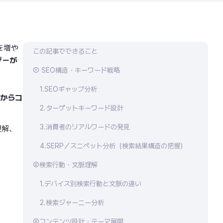
を増や
この記事でできること
ザーが
① SEO構造・キーワード戦略
1.SEOギャップ分析
案からコ
2.ターゲットキーワード設計
3.消費者のリアルワードの発見
理解、
4.SERP／スニペット分析（検索結果構造の把握）
②検索行動・文脈理解
1.デバイス別検索行動と文脈の違い
2.検索ジャーニー分析
③コンテンツ設計・テーマ展開