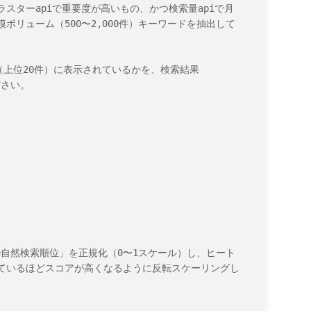
スターapiで重要度が高いもの、かつ検索量apiで月
リューム（500〜2,000件）キーワードを抽出して
索（上位20件）に表示されているかを、検索結果
ださい。

e自然検索順位」を正規化（0〜1スケール）し、ヒート
ているほどスコアが高くなるように反転スケーリングし