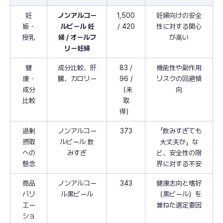
妊
ノンアルコー
1,500
妊婦向けの安全
娠・
ルビール 妊
/ 420
性に対する関心
授乳
婦 / オールフ
が高い
リー妊婦
健
成分比較、肝
83 /
機能性や副作用
康・
臓、カロリー
96 /
リスクの回避傾
成分
（未
向
比較
取
得）
過剰
ノンアルコー
373
「飲みすぎても
摂取
ルビール 飲
大丈夫か」な
への
みすぎ
ど、安全性の限
懸念
界に対する不安
商品
ノンアルコー
343
健康志向と嗜好
バリ
ル黒ビール
（黒ビール）を
エー
兼ねた選定要因
ショ