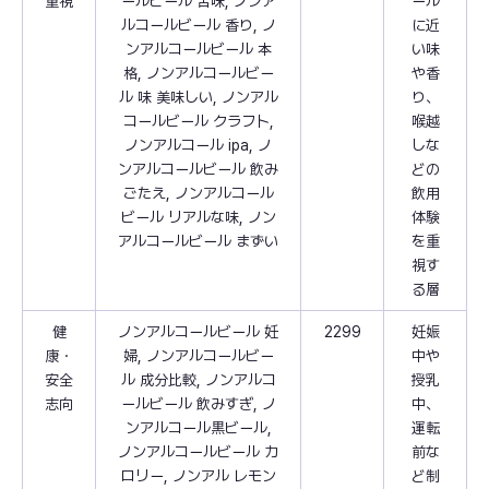
重視
ールビール 苦味, ノンア
ール
ルコールビール 香り, ノ
に近
ンアルコールビール 本
い味
格, ノンアルコールビー
や香
ル 味 美味しい, ノンアル
り、
コールビール クラフト,
喉越
ノンアルコール ipa, ノ
しな
ンアルコールビール 飲み
どの
ごたえ, ノンアルコール
飲用
ビール リアルな味, ノン
体験
アルコールビール まずい
を重
視す
る層
健
ノンアルコールビール 妊
2299
妊娠
康・
婦, ノンアルコールビー
中や
安全
ル 成分比較, ノンアルコ
授乳
志向
ールビール 飲みすぎ, ノ
中、
ンアルコール黒ビール,
運転
ノンアルコールビール カ
前な
ロリー, ノンアル レモン
ど制