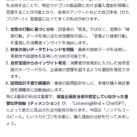
を活用することで、特定カテゴリの製品群における購入理由を明確に
把握することが可能となり、従来のアンケートなどの自己申告（セル
フリポート）型調査に比べて多くの利点があります。
実際の行動に基づく分析
：回答者の「発言」ではなく、実際の「検
索行動」データを用いるため信頼性が高い。「言葉より検索行動」
を重視した消費者インサイトを抽出します。
鮮度の高いデータでトレンドを把握
：最新の検索データを活用し、
季節性や話題性を反映した分析が可能です。
自然言語からのインサイト発見
：消費者が自発的に入力した自然言
語のキーワードから、企画者の想像を超えるような要因を発見でき
ます。
設問設計不要で網羅的
：事前の設問設計なしに、多様な購入検討要
因を網羅的に自動抽出します。
特に4番目の利点は重要で、
調査企画担当者が想定していなかった重
要な評価軸（ディメンション）
が、「ListeningMind × ChatGPT」
によって新たに見出される可能性があります。今回は「ノンアルコー
ルビール」というカテゴリを対象に、購入理由の分析を行ってみまし
ょう。