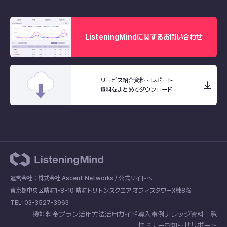
ListeningMindに関するお問い合わせ
サービス紹介資料・レポート
資料をまとめてダウンロード
運営会社：株式会社 Ascent Networks /
公式サイトへ
東京都中央区晴海1-8-10 晴海トリトンスクエア オフィスタワーX棟8階
TEL: 03-3527-3963
機能
料金プラン
活用方法
活用ガイド
導入事例
ナレッジ
資料一覧
セミナー
お知らせ
サポート