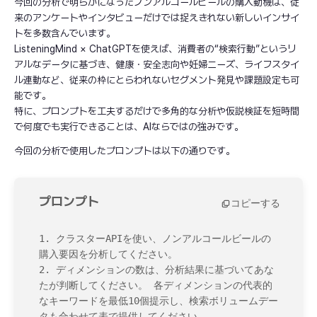
今回の分析で明らかになったノンアルコールビールの購入動機は、従
来のアンケートやインタビューだけでは捉えきれない新しいインサイ
トを多数含んでいます。
ListeningMind × ChatGPTを使えば、消費者の“検索行動”というリ
アルなデータに基づき、健康・安全志向や妊婦ニーズ、ライフスタイ
ル連動など、従来の枠にとらわれないセグメント発見や課題設定も可
能です。
特に、プロンプトを工夫するだけで多角的な分析や仮説検証を短時間
で何度でも実行できることは、AIならではの強みです。
今回の分析で使用したプロンプトは以下の通りです。
プロンプト
コピーする
1. クラスターAPIを使い、ノンアルコールビールの
購入要因を分析してください。

2. ディメンションの数は、分析結果に基づいてあな
たが判断してください。 各ディメンションの代表的
なキーワードを最低10個提示し、検索ボリュームデー
タも合わせて表で提供してください。
