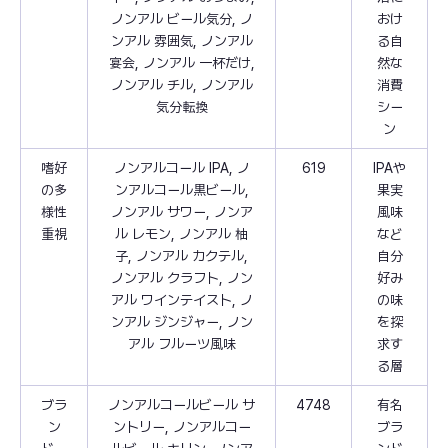
ノンアル ビール気分, ノ
おけ
ンアル 雰囲気, ノンアル
る自
宴会, ノンアル 一杯だけ,
然な
ノンアル チル, ノンアル
消費
気分転換
シー
ン
嗜好
ノンアルコール IPA, ノ
619
IPAや
の多
ンアルコール黒ビール,
果実
様性
ノンアル サワー, ノンア
風味
重視
ル レモン, ノンアル 柚
など
子, ノンアル カクテル,
自分
ノンアル クラフト, ノン
好み
アル ワインテイスト, ノ
の味
ンアル ジンジャー, ノン
を探
アル フルーツ風味
求す
る層
ブラ
ノンアルコールビール サ
4748
有名
ン
ントリー, ノンアルコー
ブラ