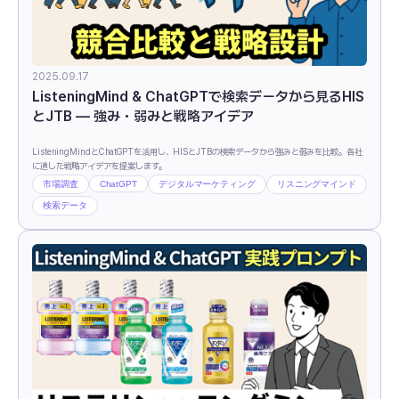
2025.09.17
ListeningMind & ChatGPTで検索データから見るHIS
とJTB ― 強み・弱みと戦略アイデア
ListeningMindとChatGPTを活用し、HISとJTBの検索データから強みと弱みを比較。各社
に適した戦略アイデアを提案します。
市場調査
ChatGPT
デジタルマーケティング
リスニングマインド
検索データ