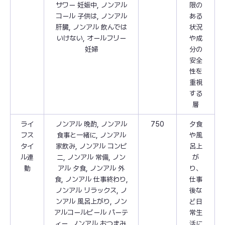
サワー 妊娠中, ノンアル
限の
コール 子供は, ノンアル
ある
肝臓, ノンアル 飲んでは
状況
いけない, オールフリー
や成
妊婦
分の
安全
性を
重視
する
層
ライ
ノンアル 晩酌, ノンアル
750
夕食
フス
食事と一緒に, ノンアル
や風
タイ
家飲み, ノンアル コンビ
呂上
ル連
ニ, ノンアル 常備, ノン
が
動
アル 夕食, ノンアル 外
り、
食, ノンアル 仕事終わり,
仕事
ノンアル リラックス, ノ
後な
ンアル 風呂上がり, ノン
ど日
アルコールビール パーテ
常生
ィー, ノンアル おつまみ,
活に