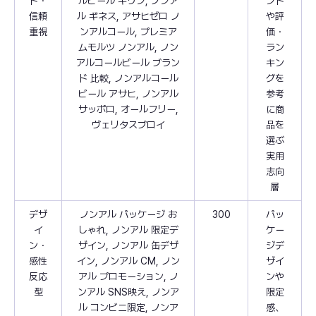
ド・
ルビール キリン, ノンア
ンド
信頼
ル ギネス, アサヒゼロ ノ
や評
重視
ンアルコール, プレミア
価・
ムモルツ ノンアル, ノン
ラン
アルコールビール ブラン
キン
ド 比較, ノンアルコール
グを
ビール アサヒ, ノンアル
参考
サッポロ, オールフリー,
に商
ヴェリタスブロイ
品を
選ぶ
実用
志向
層
デザ
ノンアル パッケージ お
300
パッ
イ
しゃれ, ノンアル 限定デ
ケー
ン・
ザイン, ノンアル 缶デザ
ジデ
感性
イン, ノンアル CM, ノン
ザイ
反応
アル プロモーション, ノ
ンや
型
ンアル SNS映え, ノンア
限定
ル コンビニ限定, ノンア
感、