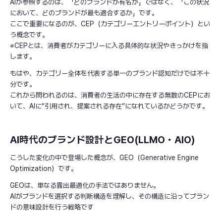
AIが参照するのは、「どのブランドが有名か」ではなく、「この状況
において、どのブランドが最も適合するか」です。
ここで重要になるのが、CEP（カテゴリーエントリーポイント）とい
う概念です。
※CEPとは、消費者がカテゴリーに入る具体的な状況やきっかけを指
します。
もはや、カテゴリー全体を代表する単一のブランド認知だけでは不十
分です。
これから問われるのは、消費者の生活の中に存在する無数のCEPにお
いて、AIに“引用され、提案される存在”になれているかどうかです。
AI時代のブランド設計とGEO(LLMO・AIO)
こうした変化の中で登場した概念が、GEO（Generative Engine
Optimization）です。
GEOは、単なる露出最適化の手法ではありません。
AIがブランドを選択する判断構造を理解し、その構造に沿ってブラン
ドの意味設計を行う戦略です