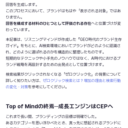
回答を生成します。
このプロセスにおいて、ブランドはもはや「表示される対象」ではあ
りません。
回答を構成する材料のひとつとして評価される存在
へと位置づけが変
わっています。
本記事は、リスニングマインドが作成した『GEO時代のブランド生存
ガイド』をもとに、AI検索環境においてブランドがどのように認識さ
れ、どのように選ばれるのかを構造的に整理したものです。
短期的なテクニックや小手先のノウハウではなく、AI時代におけるブ
ランド戦略を再設計するための出発点として位置づけます。
検索結果がクリックされなくなる「ゼロクリック化」の背景について
詳しく知りたい方は、
ゼロクリック検索とは？増加の理由と検索行動
の変化・対策
を参考にしてください。
Top of Mindの終焉─成長エンジンはCEPへ
これまで長い間、ブランディングの目標は明確でした。
あるカテゴリーを思い浮かべたとき、真っ先に想起されるブランドに