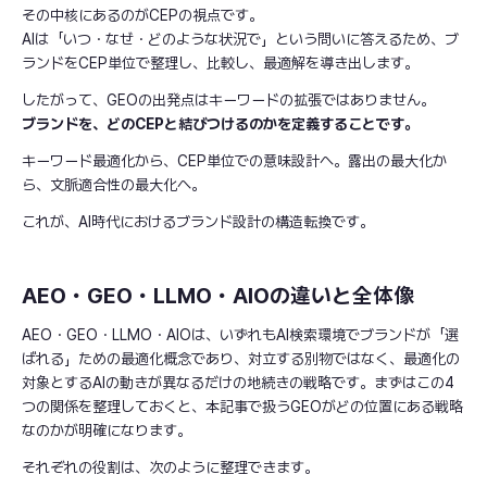
その中核にあるのがCEPの視点です。
AIは「いつ・なぜ・どのような状況で」という問いに答えるため、ブ
ランドをCEP単位で整理し、比較し、最適解を導き出します。
したがって、GEOの出発点はキーワードの拡張ではありません。
ブランドを、どのCEPと結びつけるのかを定義することです。
キーワード最適化から、CEP単位での意味設計へ。露出の最大化か
ら、文脈適合性の最大化へ。
これが、AI時代におけるブランド設計の構造転換です。
AEO・GEO・LLMO・AIOの違いと全体像
AEO・GEO・LLMO・AIOは、いずれもAI検索環境でブランドが「選
ばれる」ための最適化概念であり、対立する別物ではなく、最適化の
対象とするAIの動きが異なるだけの地続きの戦略です。まずはこの4
つの関係を整理しておくと、本記事で扱うGEOがどの位置にある戦略
なのかが明確になります。
それぞれの役割は、次のように整理できます。