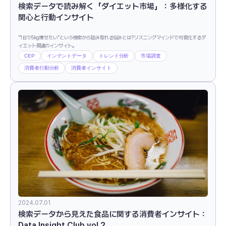
検索データで読み解く「ダイエット市場」：多様化する
関心と行動インサイト
”1日で5kg痩せたい”という検索から読み取れる悩みとは?リスニングマインドで可視化するダ
イエット関連のインサイト。
CEP
インテントデータ
トレンド分析
市場調査
消費者行動分析
消費者インサイト
2024.07.01
検索データから見えた食品に関する消費者インサイト：
Data Insight Club vol.2