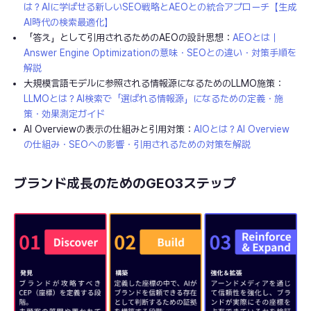
は？AIに学ばせる新しいSEO戦略とAEOとの統合アプローチ【生成
AI時代の検索最適化】
「答え」として引用されるためのAEOの設計思想：
AEOとは｜
Answer Engine Optimizationの意味・SEOとの違い・対策手順を
解説
大規模言語モデルに参照される情報源になるためのLLMO施策：
LLMOとは？AI検索で「選ばれる情報源」になるための定義・施
策・効果測定ガイド
AI Overviewの表示の仕組みと引用対策：
AIOとは？AI Overview
の仕組み・SEOへの影響・引用されるための対策を解説
ブランド成長のためのGEO3ステップ