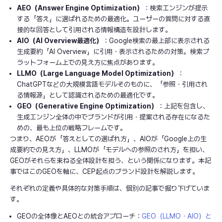
AEO（Answer Engine Optimization）
：検索エンジンが提示
する「答え」に選ばれるための最適化。ユーザーの質問に対する直
接的な回答として引用される情報構造を設計します。
AIO（AI Overview最適化）
：Google検索の最上部に表示される
生成要約「AI Overview」に引用・表示されるための対策。検索プ
ラットフォーム上での見え方に焦点があります。
LLMO（Large Language Model Optimization）
：
ChatGPTなどの大規模言語モデルそのものに、「参照・引用され
る情報源」として認識されるための最適化です。
GEO（Generative Engine Optimization）
：上記を包含し、
生成エンジン全体の中でブランドが引用・提案される存在になるた
めの、最も上位の戦略フレームです。
つまり、AEOが「答えとしての選ばれ方」、AIOが「Google上の生
成要約での見え方」、LLMOが「モデルへの参照のされ方」を担い、
GEOがそれらを束ねる全体設計を担う、という関係になります。本記
事ではこのGEOを軸に、CEP起点のブランド設計を解説します。
それぞれの定義や具体的な対策手順は、個別の記事で掘り下げていま
す。
GEOの全体像とAEOとの統合アプローチ：
GEO（LLMO・AIO）と