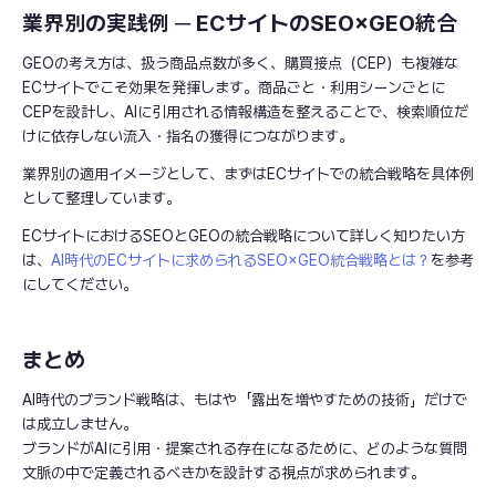
業界別の実践例 ─ ECサイトのSEO×GEO統合
GEOの考え方は、扱う商品点数が多く、購買接点（CEP）も複雑な
ECサイトでこそ効果を発揮します。商品ごと・利用シーンごとに
CEPを設計し、AIに引用される情報構造を整えることで、検索順位だ
けに依存しない流入・指名の獲得につながります。
業界別の適用イメージとして、まずはECサイトでの統合戦略を具体例
として整理しています。
ECサイトにおけるSEOとGEOの統合戦略について詳しく知りたい方
は、
AI時代のECサイトに求められるSEO×GEO統合戦略とは？
を参考
にしてください。
まとめ
AI時代のブランド戦略は、もはや「露出を増やすための技術」だけで
は成立しません。
ブランドがAIに引用・提案される存在になるために、どのような質問
文脈の中で定義されるべきかを設計する視点が求められます。