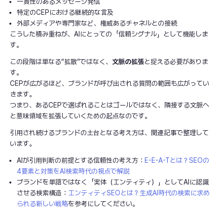
一貫性のあるメッセージ発信
特定のCEPにおける継続的な言及
外部メディアや専門家など、権威あるチャネルとの接続
こうした積み重ねが、AIにとっての「信頼シグナル」として機能しま
す。
この段階は単なる“拡散”ではなく、
文脈の拡張
と捉える必要がありま
す。
CEPが広がるほど、ブランドが呼び出される質問の範囲も広がってい
きます。
つまり、あるCEPで選ばれることはゴールではなく、隣接する文脈へ
と意味領域を拡張していくための起点なのです。
引用され続けるブランドの土台となる考え方は、関連記事で整理して
います。
AIが引用判断の前提とする信頼性の考え方：
E-E-A-Tとは？SEOの
4要素と対策をAI検索時代の視点で解説
ブランドを単語ではなく「実体（エンティティ）」としてAIに認識
させる検索構造：
エンティティSEOとは？生成AI時代の検索に求め
られる新しい戦略
を参考にしてください。