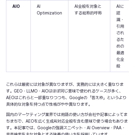
AIO
AI
AI全般を対象と
AIに
Optimization
する総称的呼称
認
識・
引用
され
るた
めの
最適
化全
般
これらは厳密には対象が異なりますが、実務的には大きく重なりま
す。GEO・LLMO・AIOはほぼ同じ意味で使われるケースが多く、
AEOはこれらと一部重なりつつも、Googleの「答え枠」というより
具体的な対象を持つ点で性格がやや異なります。
国内のマーケティング業界では用語の使い方が会社や記事によってま
ちまちで、AEOを広く生成AI対応全般を含む意味で使う場合もありま
す。本記事では、Googleの強調スニペット・AI Overview・PAA・
音声検索を主な対象とする狭義の使い方を採用しています。