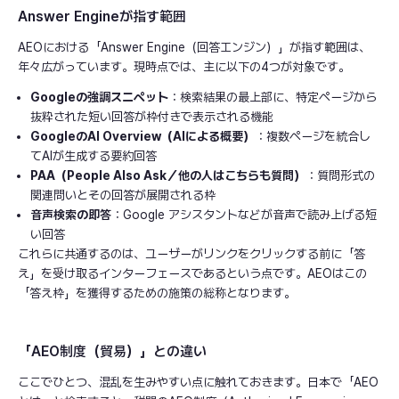
Answer Engineが指す範囲
AEOにおける「Answer Engine（回答エンジン）」が指す範囲は、
年々広がっています。現時点では、主に以下の4つが対象です。
Googleの強調スニペット
：検索結果の最上部に、特定ページから
抜粋された短い回答が枠付きで表示される機能
GoogleのAI Overview（AIによる概要）
：複数ページを統合し
てAIが生成する要約回答
PAA（People Also Ask／他の人はこちらも質問）
：質問形式の
関連問いとその回答が展開される枠
音声検索の即答
：Google アシスタントなどが音声で読み上げる短
い回答
これらに共通するのは、ユーザーがリンクをクリックする前に「答
え」を受け取るインターフェースであるという点です。AEOはこの
「答え枠」を獲得するための施策の総称となります。
「AEO制度（貿易）」との違い
ここでひとつ、混乱を生みやすい点に触れておきます。日本で「AEO