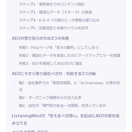
ステップ2：質問単位でのコンテンツ設計
ステップ3：構造化データ（スキーマ）の実装
ステップ4：E-E-A-Tの強化と一次情報の盛り込み
ステップ5：効果測定と改善サイクルを回す
AEO対策で陥りがちな3つの失敗
失敗1：FAQページを「答えの羅列」にしてしまう
失敗2：構造化データを実装したのにマークアップエラーを放置
失敗3：SEOを軽視してAEOだけに偏る
AEOに今すぐ取り組むべきか：判断する3つの軸
軸1：自社業界での「質問型検索」と「AI Overview」の表示状
況
軸2：オーガニック検索からの流入比率
軸3：自社が「専門性のある一次情報」を持っているか
ListeningMindで「答えるべき問い」を起点にAEO対策を組
み立てる