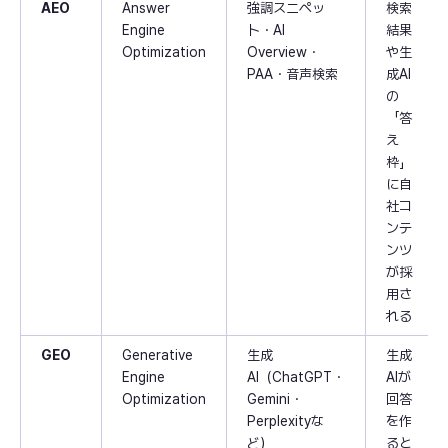
AEO
Answer
強調スニペッ
検索
Engine
ト・AI
結果
Optimization
Overview・
や生
PAA・音声検索
成AI
の
「答
え
枠」
に自
社コ
ンテ
ンツ
が採
用さ
れる
GEO
Generative
生成
生成
Engine
AI（ChatGPT・
AIが
Optimization
Gemini・
回答
Perplexityな
を作
ど）
ると