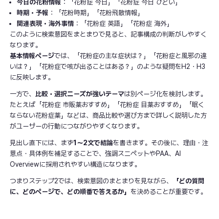
今日の花粉情報
：「花粉症 今日」「花粉症 今日 ひどい」
時期・予報
：「花粉時期」「花粉飛散情報」
関連表現・海外事情
：「花粉症 英語」「花粉症 海外」
このように検索意図をまとまりで見ると、記事構成の判断がしやすく
なります。
基本情報ページ
では、「花粉症の主な症状は？」「花粉症と風邪の違
いは？」「花粉症で咳が出ることはある？」のような疑問をH2・H3
に反映します。
一方で、
比較・選択ニーズが強いテーマ
は別ページ化を検討します。
たとえば「花粉症 市販薬おすすめ」「花粉症 目薬おすすめ」「眠く
ならない花粉症薬」などは、商品比較や選び方まで詳しく説明した方
がユーザーの行動につながりやすくなります。
見出し直下には、まず
1〜2文で結論
を書きます。その後に、理由・注
意点・具体例を補足することで、強調スニペットやPAA、AI
Overviewに採用されやすい構造になります。
つまりステップ2では、検索意図のまとまりを見ながら、
「どの質問
に、どのページで、どの順番で答えるか」
を決めることが重要です。