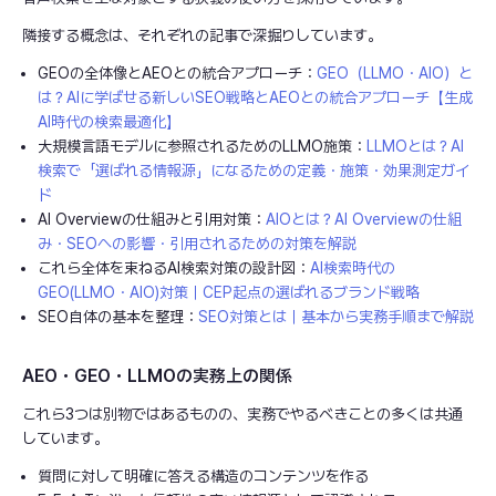
隣接する概念は、それぞれの記事で深掘りしています。
GEOの全体像とAEOとの統合アプローチ：
GEO（LLMO・AIO）と
は？AIに学ばせる新しいSEO戦略とAEOとの統合アプローチ【生成
AI時代の検索最適化】
大規模言語モデルに参照されるためのLLMO施策：
LLMOとは？AI
検索で「選ばれる情報源」になるための定義・施策・効果測定ガイ
ド
AI Overviewの仕組みと引用対策：
AIOとは？AI Overviewの仕組
み・SEOへの影響・引用されるための対策を解説
これら全体を束ねるAI検索対策の設計図：
AI検索時代の
GEO(LLMO・AIO)対策｜CEP起点の選ばれるブランド戦略
SEO自体の基本を整理：
SEO対策とは｜基本から実務手順まで解説
AEO・GEO・LLMOの実務上の関係
これら3つは別物ではあるものの、実務でやるべきことの多くは共通
しています。
質問に対して明確に答える構造のコンテンツを作る