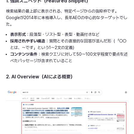
1. 強調スニペット（Featured Snippet）
検索結果の最上部に表示される、特定ページからの抜粋枠です。
Googleが2014年に本格導入し、長年AEOの中心的なターゲットでし
た。
表示形式
：段落型・リスト型・表型・動画付きなど
採用されやすい構造
：質問とその直接的な回答が並んだ形（「○○
とは、〜です」という1〜2文の定義）
コンテンツ条件
：検索クエリに対して50〜100文字程度で要点を述
べたパッセージが含まれていること
2. AI Overview（AIによる概要）