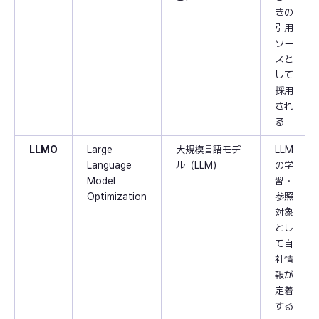
きの
引用
ソー
スと
して
採用
され
る
LLMO
Large
大規模言語モデ
LLM
Language
ル（LLM）
の学
Model
習・
Optimization
参照
対象
とし
て自
社情
報が
定着
する