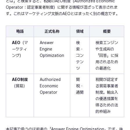
とは」と検索すると、税関のAEO制度（Authorized Economic
Operator：認定事業者制度）に関する情報が混ざって表示されま
す。これはマーケティング文脈のAEOとはまったく別の概念です。
略語
正式名称
領域
概要
AEO
（マ
Answer
検
検索エンジン
ーケティ
Engine
索・
や生成AIの
ング）
Optimization
コン
「回答」に採
テン
用されるため
ツ
の最適化
AEO制度
Authorized
関
税関が認定す
（貿易）
Economic
税・
る貿易事業者
Operator
通関
制度。輸出入
の優遇措置を
得るための法
的枠組み
本記事で扱うのは前者の「Answer Engine Optimization」です。後