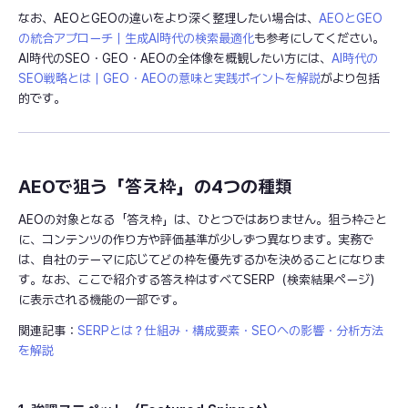
なお、AEOとGEOの違いをより深く整理したい場合は、
AEOとGEO
の統合アプローチ｜生成AI時代の検索最適化
も参考にしてください。
AI時代のSEO・GEO・AEOの全体像を概観したい方には、
AI時代の
SEO戦略とは｜GEO・AEOの意味と実践ポイントを解説
がより包括
的です。
AEOで狙う「答え枠」の4つの種類
AEOの対象となる「答え枠」は、ひとつではありません。狙う枠ごと
に、コンテンツの作り方や評価基準が少しずつ異なります。実務で
は、自社のテーマに応じてどの枠を優先するかを決めることになりま
す。なお、ここで紹介する答え枠はすべてSERP（検索結果ページ）
に表示される機能の一部です。
関連記事：
SERPとは？仕組み・構成要素・SEOへの影響・分析方法
を解説