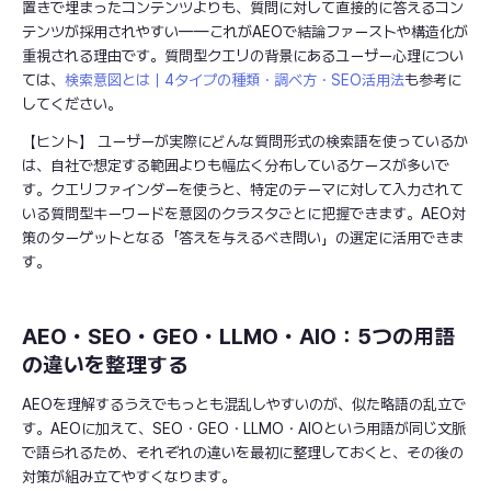
置きで埋まったコンテンツよりも、質問に対して直接的に答えるコン
テンツが採用されやすい——これがAEOで結論ファーストや構造化が
重視される理由です。質問型クエリの背景にあるユーザー心理につい
ては、
検索意図とは｜4タイプの種類・調べ方・SEO活用法
も参考に
してください。
【ヒント】 ユーザーが実際にどんな質問形式の検索語を使っているか
は、自社で想定する範囲よりも幅広く分布しているケースが多いで
す。クエリファインダーを使うと、特定のテーマに対して入力されて
いる質問型キーワードを意図のクラスタごとに把握できます。AEO対
策のターゲットとなる「答えを与えるべき問い」の選定に活用できま
す。
AEO・SEO・GEO・LLMO・AIO：5つの用語
の違いを整理する
AEOを理解するうえでもっとも混乱しやすいのが、似た略語の乱立で
す。AEOに加えて、SEO・GEO・LLMO・AIOという用語が同じ文脈
で語られるため、それぞれの違いを最初に整理しておくと、その後の
対策が組み立てやすくなります。