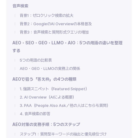
音声検索
背景1：ゼロクリック検索の拡大
背景2：GoogleのAI Overviewの本格普及
背景3：音声検索と質問形式クエリの増加
AEO・SEO・GEO・LLMO・AIO：5つの用語の違いを整理
する
5つの用語の比較表
AEO・GEO・LLMOの実務上の関係
AEOで狙う「答え枠」の4つの種類
1. 強調スニペット（Featured Snippet）
2. AI Overview（AIによる概要）
3. PAA（People Also Ask／他の人はこちらも質問）
4. 音声検索の即答
AEO対策の実務手順：5つのステップ
ステップ1：質問型キーワードの抽出と優先順位づけ