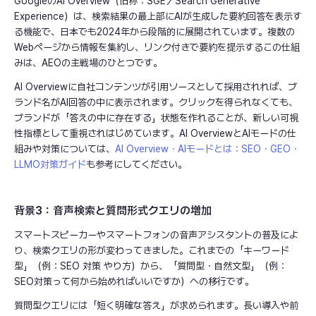
GoogleのAI Overview（旧称：SGE／Search Generative
Experience）は、検索結果の最上部にAIが生成した要約回答を表示す
る機能で、日本でも2024年から段階的に展開されています。複数の
Webページから情報を集約し、リンク付きで要約を提示するこの仕組
みは、AEOの主戦場のひとつです。
AI Overviewに自社コンテンツが引用ソースとして採用されれば、ブ
ランド名がAI回答の中に表示されます。クリックを得られなくても、
ブランドが「答えの中に存在する」状態を作れることが、新しい可視
性指標として重視されはじめています。AI OverviewとAIモードの仕
組みや対策については、
AI Overview・AIモードとは：SEO・GEO・
LLMO対策ガイド
も参考にしてください。
背景3：音声検索と質問形式クエリの増加
スマートスピーカーやスマートフォンの音声アシスタントの普及によ
り、検索クエリの形が変わってきました。これまでの「キーワード
型」（例：SEO 対策 やり方）から、「質問型・自然文型」（例：
SEO対策って何から始めればいいですか）への移行です。
質問型クエリには「短く明確な答え」が求められます。長い導入や前