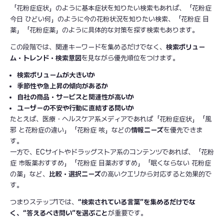
「花粉症症状」のように基本症状を知りたい検索もあれば、「花粉症
今日 ひどい何」のように今の花粉状況を知りたい検索、「花粉症 目
薬」「花粉症薬」のように具体的な対策を探す検索もあります。
この段階では、関連キーワードを集めるだけでなく、
検索ボリュー
ム・トレンド・検索意図
を見ながら優先順位をつけます。
検索ボリュームが大きいか
季節性や急上昇の傾向があるか
自社の商品・サービスと関連性が高いか
ユーザーの不安や行動に直結する問いか
たとえば、医療・ヘルスケア系メディアであれば「花粉症症状」「風
邪 と花粉症の違い」「花粉症 咳」などの
情報ニーズ
を優先できま
す。
一方で、ECサイトやドラッグストア系のコンテンツであれば、「花粉
症 市販薬おすすめ」「花粉症 目薬おすすめ」「眠くならない 花粉症
の薬」など、
比較・選択ニーズ
の高いクエリから対応すると効果的で
す。
つまりステップ1では、
“検索されている言葉”を集めるだけでな
く、“答えるべき問い”を選ぶこと
が重要です。