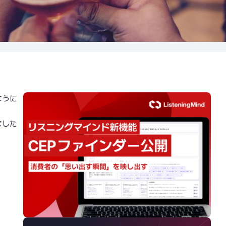
ように
ました