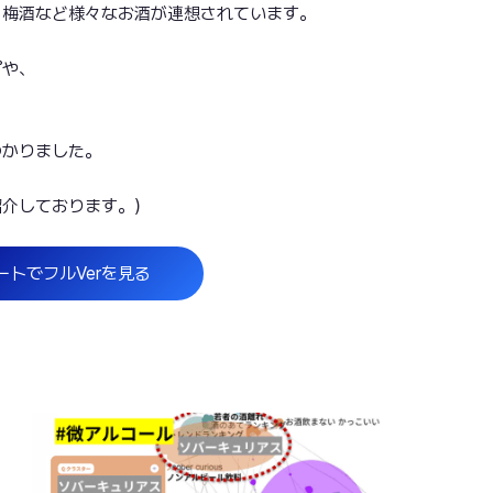
、梅酒など様々なお酒が連想されています。
プ
や、
、
つかりました。
紹介しております。）
ートでフルVerを見る