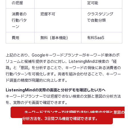
の把握
定可能
消費者の
把握不可
クラスタリング
行動パタ
で自動分類
ーン
費用
無料（基本機能）
有料SaaS
上記のとおり、Googleキーワードプランナーがキーワード単体のボ
リュームと候補を提供するのに対し、ListeningMindは検索の「経
路」と「意図」を分析することで、キーワードの背後にある消費者の
行動パターンを可視化します。両者を組み合わせることで、キーワー
ド調査の精度が飛躍的に向上します。
ListeningMindの実際の画面と分析デモを確認したい方へ
キーワードプランナーでは把握できない検索の文脈と意図の分析方法
を、実際のデモ画面で確認できます。
キーワードプランナーでは把握できない検索の文脈と意図の
分析方法を、3日間フル機能で確認できます。