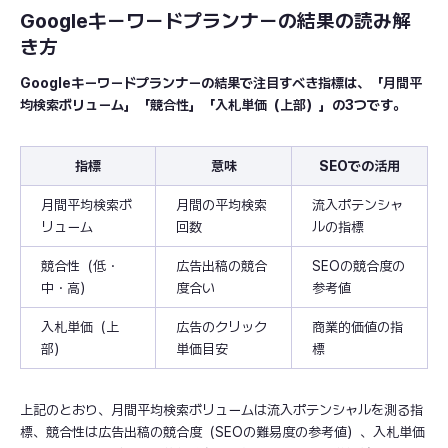
Googleキーワードプランナーの結果の読み解
き方
Googleキーワードプランナーの結果で注目すべき指標は、「月間平
均検索ボリューム」「競合性」「入札単価（上部）」の3つです。
指標
意味
SEOでの活用
月間平均検索ボ
月間の平均検索
流入ポテンシャ
リューム
回数
ルの指標
競合性（低・
広告出稿の競合
SEOの競合度の
中・高）
度合い
参考値
入札単価（上
広告のクリック
商業的価値の指
部）
単価目安
標
上記のとおり、月間平均検索ボリュームは流入ポテンシャルを測る指
標、競合性は広告出稿の競合度（SEOの難易度の参考値）、入札単価