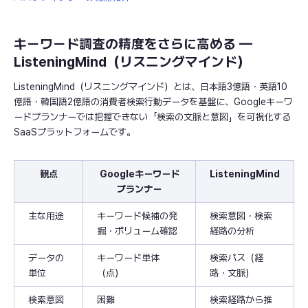
キーワード調査の精度をさらに高める —
ListeningMind（リスニングマインド）
ListeningMind（リスニングマインド）とは、日本語3億語・英語10
億語・韓国語2億語の消費者検索行動データを基盤に、Googleキーワ
ードプランナーでは把握できない「検索の文脈と意図」を可視化する
SaaSプラットフォームです。
観点
Googleキーワード
ListeningMind
プランナー
主な用途
キーワード候補の発
検索意図・検索
掘・ボリューム確認
経路の分析
データの
キーワード単体
検索パス（経
単位
（点）
路・文脈）
検索意図
困難
検索経路から推