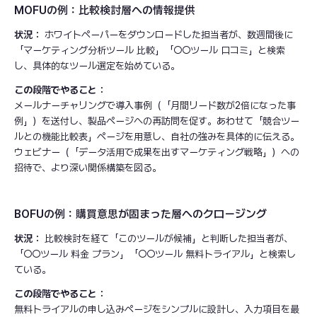
MOFUの例：比較検討層への情報提供
状況：
ホワイトペーパーをダウンロードした担当者が、数週間後に
「マーケティング分析ツール 比較」「○○ツール 口コミ」と検索
し、具体的なツール選定を始めている。
この段階でやること：
メールナーチャリングで導入事例（「月間リード数が2倍になった事
例」）を送付し、製品ページへの再訪問を促す。あわせて「競合ツー
ルとの機能比較表」ページを用意し、自社の強みを具体的に伝える。
ウェビナー（「データ活用で成果を出すマーケティング戦略」）への
招待で、より深い関係構築を図る。
BOFUの例：購買意思が固まった層へのクロージング
状況：
比較検討を経て「このツールが候補」と判断した担当者が、
「○○ツール 料金 プラン」「○○ツール 無料トライアル」と検索し
ている。
この段階でやること：
無料トライアルの申し込みページをシンプルに設計し、入力項目を最