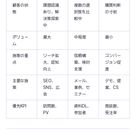
顧客の状
課題認識
複数の選
購買判断
態
あり、解
択肢を比
の寸前
決策探索
較中
中
ボリュー
最大
中程度
最小
ム
施策の重
リーチ拡
信頼構
コンバー
点
大、認知
築、検討
ジョン促
向上
支援
進
主要な施
SEO、
メール、
デモ、提
策
SNS、広
事例、セ
案、CS
告
ミナー
優先KPI
訪問数、
資料DL、
商談数、
PV
参加者
受注率