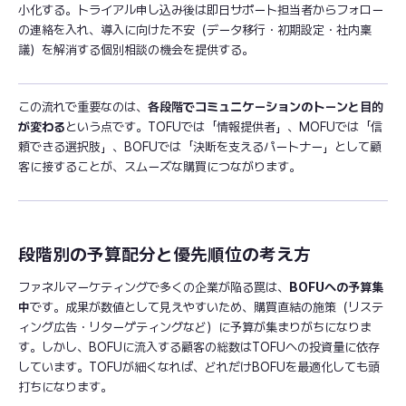
小化する。トライアル申し込み後は即日サポート担当者からフォロー
の連絡を入れ、導入に向けた不安（データ移行・初期設定・社内稟
議）を解消する個別相談の機会を提供する。
この流れで重要なのは、
各段階でコミュニケーションのトーンと目的
が変わる
という点です。TOFUでは「情報提供者」、MOFUでは「信
頼できる選択肢」、BOFUでは「決断を支えるパートナー」として顧
客に接することが、スムーズな購買につながります。
段階別の予算配分と優先順位の考え方
ファネルマーケティングで多くの企業が陥る罠は、
BOFUへの予算集
中
です。成果が数値として見えやすいため、購買直結の施策（リステ
ィング広告・リターゲティングなど）に予算が集まりがちになりま
す。しかし、BOFUに流入する顧客の総数はTOFUへの投資量に依存
しています。TOFUが細くなれば、どれだけBOFUを最適化しても頭
打ちになります。