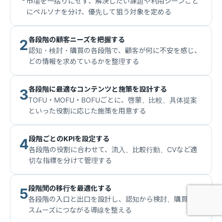
市場を一括りにせず、解決したい課題や利用シーンごと
にペルソナを分け、優先して狙う対象を定める
各段階の顧客ニーズを把握する
2
認知・検討・購買の各段階で、顧客が何に不安を感じ、
どの情報を求めているかを整理する
各段階に最適なコンテンツと施策を設計する
3
TOFU・MOFU・BOFUごとに、啓蒙、比較、具体提案
といった役割に応じた施策を用意する
段階ごとのKPIを設定する
4
各段階の役割に合わせて、流入、比較行動、CVなど適
切な指標を分けて管理する
段階間の移行を最適化する
5
各段階の入口と出口を設計し、認知から検討、購買へと
スムーズにつながる導線を整える