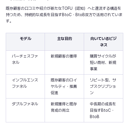
既存顧客の口コミや紹介が新たなTOFU（認知）へと還流する構造を
持つため、持続的な成長を目指すBtoC・BtoB双方で活用されていま
す。
モデル
主な目的
向いているビジ
ネス
パーチェスファ
新規顧客の獲得
購買サイクルが
ネル
短い商材、新規
事業
インフルエンス
既存顧客のロイ
リピート型、サ
ファネル
ヤルティ・推薦
ブスクリプショ
促進
ン
ダブルファネル
新規獲得と既存
中長期の成長を
育成の両立
目指すBtoC・
BtoB