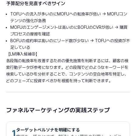
予算配分を見直すべきサイン
TOFUへの流入が多いのにMOFUへの転換率が低い → MOFUコン
テンツの強化が急務
MOFUのエンゲージメントは高いのにBOFUのCVRが低い → 購買
プロセスの摩擦を確認
BOFUの成約率は高いのにリード数が少ない → TOFUへの投資が不
足している
【LM挿入候補③】
各段階の転換率を改善するための優先施策を判断するには、顧客の検
索行動データが参考になります。どの段階でどのようなキーワードを
検索しているかを分析することで、コンテンツの空白地帯を特定し、
どのフェーズに投資すべきかを根拠を持って判断できます。
ファネルマーケティングの実践ステップ
ターゲットペルソナを明確にする
1