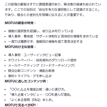
この段階の顧客はすでに課題意識があり、解決策の候補も絞られてい
ます。ここでの目的は「自社を有力な選択肢として認識させること」
であり、競合との差別化を明確に伝えることが重要です。
MOFUの顧客の特徴：
複数の選択肢を認識し、絞り込みを行っている
導入事例・費用感・サポート体制など具体的な情報を求めている
一度では購買せず、複数回の接触を経て意思決定する
MOFU向け主な施策：
導入事例・ユーザーインタビュー記事
ホワイトペーパー・技術資料のダウンロード提供
メールマーケティング（リードナーチャリング）
競合比較コンテンツ・機能比較表
無料トライアル・デモ申し込み
MOFUに適したコンテンツ例：
「○○と△△を徹底比較：違いと選び方」
「導入企業インタビュー：○○を選んだ理由」
「よくある質問（FAQ）まとめ」
MOFUで見るべきKPI：