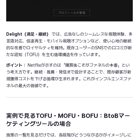
Delight（満足・継続）
では、広告なしのシームレスな視聴体験、多
言語対応、倍速再生・モバイル視聴オプションなど、使い心地の継続
的な改善でロイヤルティを維持。既存ユーザーのSNSでの口コミが新
たな認知（TOFU）を生む循環構造を作っています。
ポイント：
Netflixが示すのは「購買後こそがファネルの本番」とい
う考え方です。継続・推薦・発信まで設計することで、既存顧客が新
規獲得コストを下げる循環が生まれます。これがインフルエンスファ
ネルの最大の価値です。
実例で見るTOFU・MOFU・BOFU：BtoBマー
ケティングツールの場合
施策の一覧を見るだけでは、各段階がどうつながるかがイメージしに