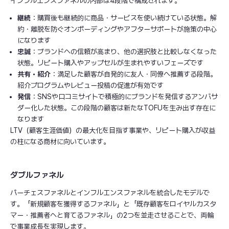
インフルエンスファネルの内部は4段階で構成されます。
継続
：購買後も継続的に商品・サービスを使い続けている状態。解
約・離脱を防ぐオンボーディングやアフターサポートが施策の中心
になります
忠誠
：ブランドへの信頼が高まり、他の選択肢と比較しなくなった
状態。リピート購入やアップセルが生まれやすいフェーズです
共有・紹介
：満足した顧客が自発的に友人・同僚へ推薦する段階。
紹介プログラムやレビュー投稿の促進が有効です
発信
：SNSや口コミサイトで積極的にブランドを発信するアンバサ
ダー化した状態。この段階の顧客は新たなTOFUを生み出す存在に
なります
LTV（顧客生涯価値）の最大化を目指す事業や、リピート購入が収益
の柱になる商材に向いています。
ダブルファネル
パーチェスファネルとインフルエンスファネルを統合したモデルで
す。「新規顧客を獲得するファネル」と「既存顧客をロイヤルカスタ
マー・推薦者へと育てるファネル」の2つを並走させることで、両輪
で事業成長を実現します。