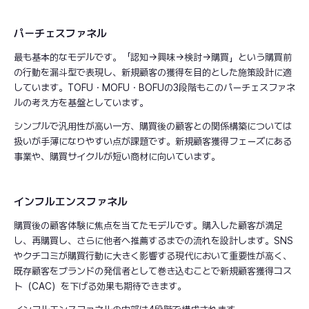
パーチェスファネル
最も基本的なモデルです。「認知→興味→検討→購買」という購買前
の行動を漏斗型で表現し、新規顧客の獲得を目的とした施策設計に適
しています。TOFU・MOFU・BOFUの3段階もこのパーチェスファネ
ルの考え方を基盤としています。
シンプルで汎用性が高い一方、購買後の顧客との関係構築については
扱いが手薄になりやすい点が課題です。新規顧客獲得フェーズにある
事業や、購買サイクルが短い商材に向いています。
インフルエンスファネル
購買後の顧客体験に焦点を当てたモデルです。購入した顧客が満足
し、再購買し、さらに他者へ推薦するまでの流れを設計します。SNS
やクチコミが購買行動に大きく影響する現代において重要性が高く、
既存顧客をブランドの発信者として巻き込むことで新規顧客獲得コス
ト（CAC）を下げる効果も期待できます。