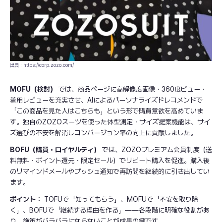
出典：https://corp.zozo.com/
MOFU（検討）
では、商品ページに高解像度画像・360度ビュー・
着用レビューを充実させ、AIによるパーソナライズドレコメンドで
「この商品を見た人はこちらも」という形で購買意欲を高めていま
す。独自のZOZOスーツを使った体型測定・サイズ提案機能は、サイ
ズ選びの不安を解消しコンバージョン率の向上に貢献しました。
BOFU（購買・ロイヤルティ）
では、ZOZOプレミアム会員制度（送
料無料・ポイント還元・限定セール）でリピート購入を促進。購入後
のリマインドメールやプッシュ通知で再訪問を継続的に引き出してい
ます。
ポイント：
TOFUで「知ってもらう」、MOFUで「不安を取り除
く」、BOFUで「継続する理由を作る」——各段階に明確な役割があ
り、施策がバラバラにならないことが成果の鍵です。