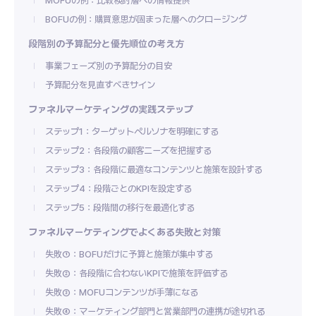
MOFUの例：比較検討層への情報提供
BOFUの例：購買意思が固まった層へのクロージング
段階別の予算配分と優先順位の考え方
事業フェーズ別の予算配分の目安
予算配分を見直すべきサイン
ファネルマーケティングの実践ステップ
ステップ1：ターゲットペルソナを明確にする
ステップ2：各段階の顧客ニーズを把握する
ステップ3：各段階に最適なコンテンツと施策を設計する
ステップ4：段階ごとのKPIを設定する
ステップ5：段階間の移行を最適化する
ファネルマーケティングでよくある失敗と対策
失敗①：BOFUだけに予算と施策が集中する
失敗②：各段階に合わないKPIで施策を評価する
失敗③：MOFUコンテンツが手薄になる
失敗④：マーケティング部門と営業部門の連携が途切れる