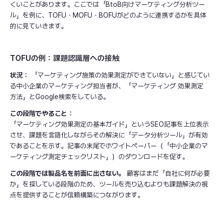
くいことがあります。ここでは「BtoB向けマーケティング分析ツー
ル」を例に、TOFU・MOFU・BOFUがどのように連携するかを具体
的に見ていきます。
TOFUの例：課題認識層への接触
状況：
「マーケティング施策の効果測定ができていない」と感じてい
る中小企業のマーケティング担当者が、「マーケティング 効果測定
方法」とGoogle検索をしている。
この段階でやること：
「マーケティング効果測定の基本ガイド」というSEO記事を上位表示
させ、課題を言語化しながらその解決に「データ分析ツール」が有効
であることを示す。記事の末尾でホワイトペーパー（「中小企業のマ
ーケティング測定チェックリスト」）のダウンロードを促す。
この段階では製品名を前面に出さない。
顧客はまだ「自社に何が必要
か」を探している段階のため、ツールを売り込むよりも課題解決の視
点を提供することが信頼構築につながります。