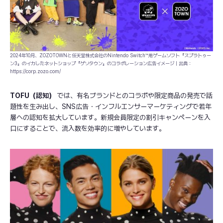
2024年10月、ZOZOTOWNと任天堂株式会社のNintendo Switch™用ゲームソフト『スプラトゥー
ン3』のイカしたネットショップ『ゲソタウン』のコラボレーション広告イメージ｜出典：
https://corp.zozo.com/
TOFU（認知）
では、有名ブランドとのコラボや限定商品の発売で話
題性を生み出し、SNS広告・インフルエンサーマーケティングで若年
層への認知を拡大しています。新規会員限定の割引キャンペーンを入
口にすることで、流入数を効率的に増やしています。