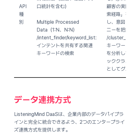
API
口統計を含む）
顧客の実際の「
種
索経路」を分析
別
Multiple Processed
し、意図とジャ
Data（1:N、N:N）
ニーを把握
/intent_finder/keyword_list:
/cluster_finder:
インテントを共有する関連
キーワードの関
キーワードの検索
を分析して「ト
ッククラスター
としてグループ
データ連携方式
ListeningMind DaaSは、企業内部のデータパイプラ
インと完全に統合できるよう、2つのエンタープライ
ズ連携方式を提供します。