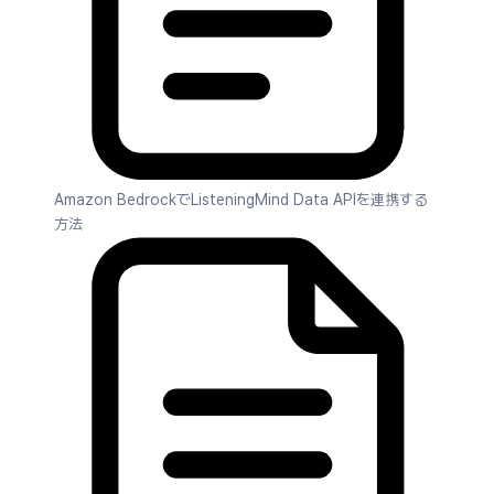
Amazon BedrockでListeningMind Data APIを連携する
方法