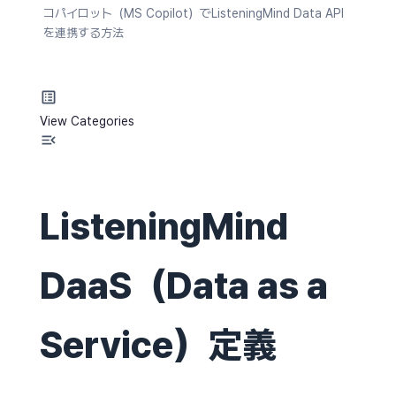
コパイロット（MS Copilot）でListeningMind Data API
を連携する方法
View Categories
ListeningMind
DaaS（Data as a
Service）定義