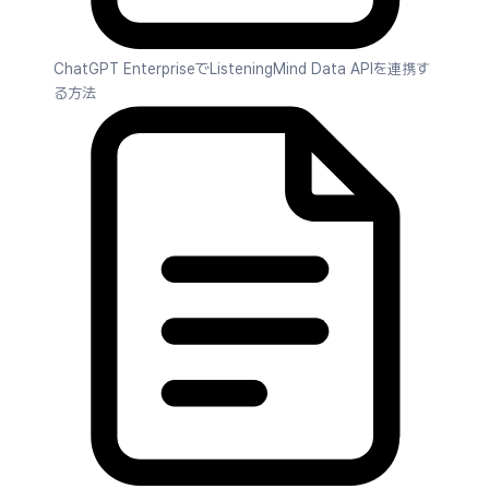
ChatGPT EnterpriseでListeningMind Data APIを連携す
る方法