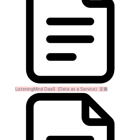
ListeningMind DaaS（Data as a Service）定義