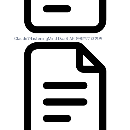
ClaudeでListeningMind DaaS APIを連携する方法