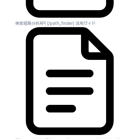
検索経路分析API (/path_finder) 活用ガイド