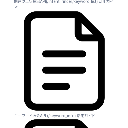
関連クエリ抽出API(/intent_finder/keyword_list) 活用ガイ
ド
キーワード照会API (/keyword_info) 活用ガイド