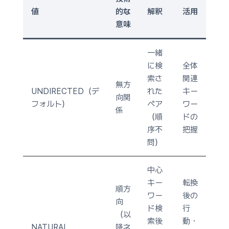
値
的な
解釈
活用
意味
一緒
に検
全体
索さ
関連
無方
UNDIRECTED（デ
れた
キー
向関
フォルト）
ペア
ワー
係
（順
ドの
序不
把握
問）
中心
キー
転換
順方
ワー
後の
向
ド検
行
（以
索後
動・
NATURAL
降ネ