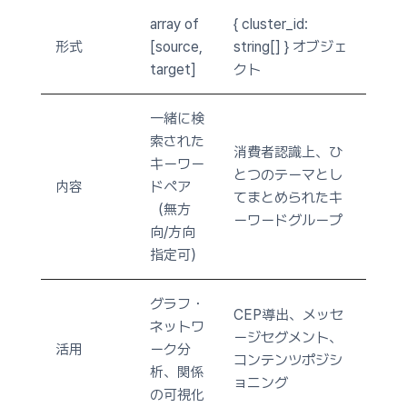
array of
{ cluster_id:
形式
[source,
string[] } オブジェ
target]
クト
一緒に検
索された
消費者認識上、ひ
キーワー
とつのテーマとし
内容
ドペア
てまとめられたキ
（無方
ーワードグループ
向/方向
指定可）
グラフ・
CEP導出、メッセ
ネットワ
ージセグメント、
活用
ーク分
コンテンツポジシ
析、関係
ョニング
の可視化