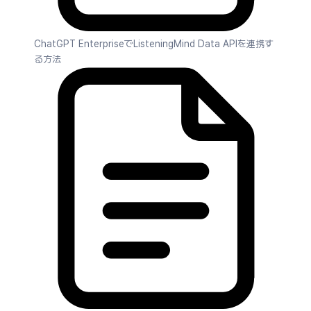
ChatGPT EnterpriseでListeningMind Data APIを連携す
る方法