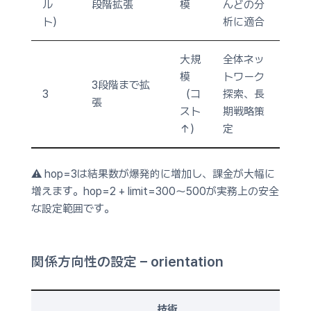
ル
段階拡張
模
んどの分
ト）
析に適合
大規
全体ネッ
模
トワーク
3段階まで拡
3
（コ
探索、長
張
スト
期戦略策
↑）
定
⚠ hop=3は結果数が爆発的に増加し、課金が大幅に
増えます。hop=2 + limit=300〜500が実務上の安全
な設定範囲です。
関係方向性の設定 – orientation
技術