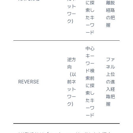
に探
離脱
ット
索し
経路
ワー
たキ
の把
ク）
ーワ
握
ード
中心
キー
逆方
ファ
ワー
向
ネル
ド検
（以
上位
索前
REVERSE
前ネ
の進
に探
ット
入経
索し
ワー
路把
たキ
ク）
握
ーワ
ード