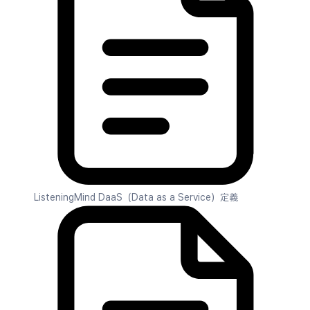
ListeningMind DaaS（Data as a Service）定義