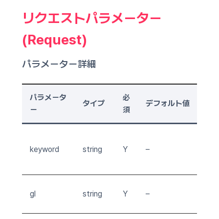
リクエストパラメーター
(Request)
パラメーター詳細
パラメータ
必
タイプ
デフォルト値
説
ー
須
分
keyword
string
Y
–
ー
一
国
gl
string
Y
–
"j