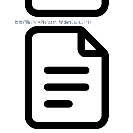
検索経路分析API (/path_finder) 活用ガイド