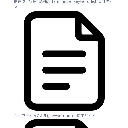
関連クエリ抽出API(/intent_finder/keyword_list) 活用ガイ
ド
キーワード照会API (/keyword_info) 活用ガイド