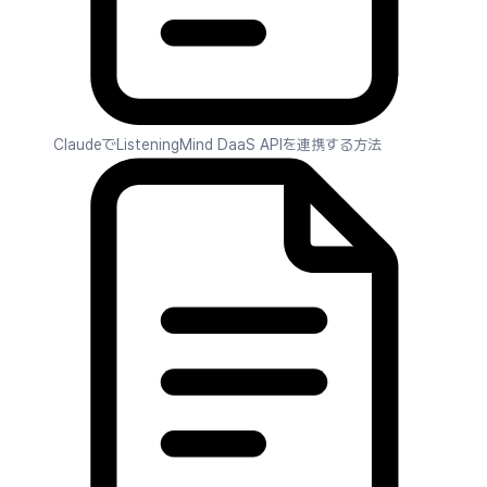
ClaudeでListeningMind DaaS APIを連携する方法