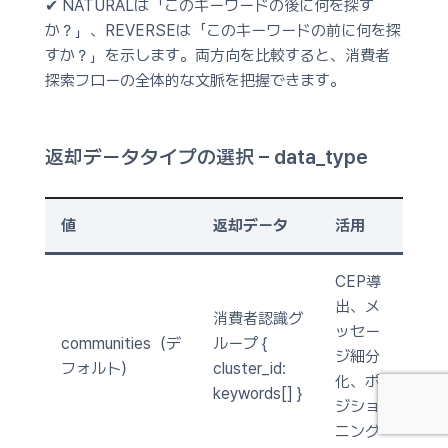
✔
NATURAL
は
「このキーワードの後に何を探す
か？」
、
REVERSE
は
「このキーワードの前に何を探
すか？」
を示します。両方向を比較すると、消費者
探索フローの全体的な文脈を把握できます。
返却データタイプの選択 – data_type
値
返却データ
活用
CEP導
出、メ
消費者認識グ
ッセー
communities（デ
ループ {
ジ細分
フォルト）
cluster_id:
化、ポ
keywords[] }
ジショ
ニング