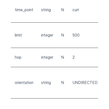
デ
time_point
string
N
curr
cu
/ 
返
limit
integer
N
500
制
1
関
hop
integer
N
2
さ
関
U
orientation
string
N
UNDIRECTED
/
R
返