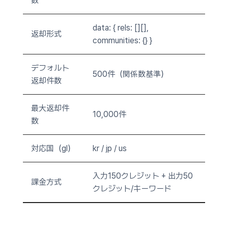
数
data: { rels: [][],
返却形式
communities: {} }
デフォルト
500件（関係数基準）
返却件数
最大返却件
10,000件
数
対応国（gl）
kr / jp / us
入力150クレジット + 出力50
課金方式
クレジット/キーワード