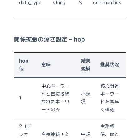
data_type
string
N
communities
c
re
関係拡張の深さ設定 – hop
hop
結果
意味
推奨状況
値
規模
中心キーワー
核心関連
ドと直接接続
小規
キーワー
1
されたキーワ
模
ドを素早
ードのみ
く確認
2（デ
実務標
フォ
直接接続 + 2
中規
準。ほと