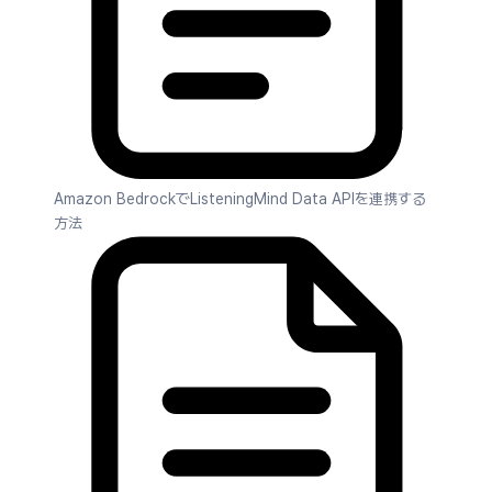
Amazon BedrockでListeningMind Data APIを連携する
方法