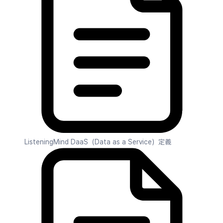
ListeningMind DaaS（Data as a Service）定義