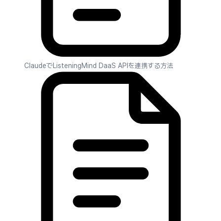
ClaudeでListeningMind DaaS APIを連携する方法