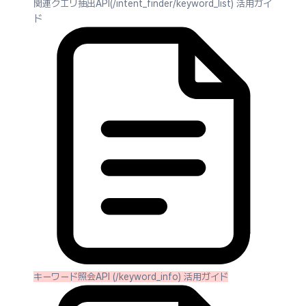
関連クエリ抽出API(/intent_finder/keyword_list) 活用ガイ
ド
キーワード照会API (/keyword_info) 活用ガイド