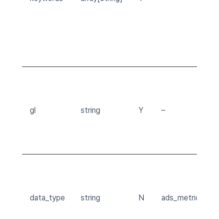
gl
string
Y
–
data_type
string
N
ads_metrics