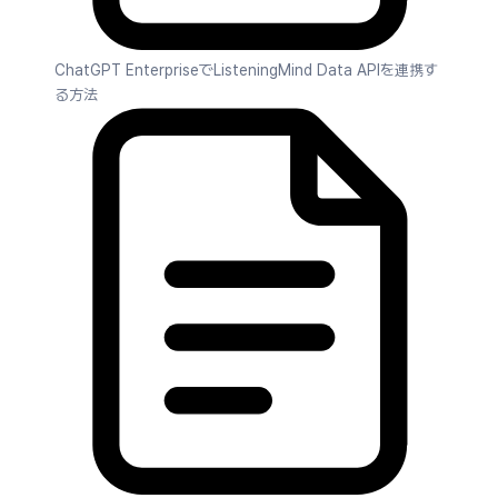
ChatGPT EnterpriseでListeningMind Data APIを連携す
る方法