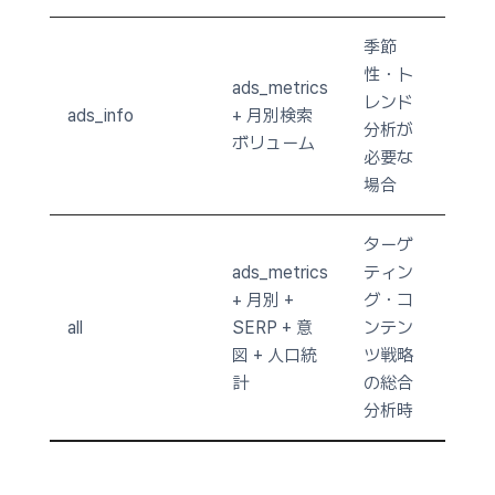
季節
性・ト
ads_metrics
レンド
ads_info
+ 月別検索
分析が
ボリューム
必要な
場合
ターゲ
ads_metrics
ティン
+ 月別 +
グ・コ
all
SERP + 意
ンテン
図 + 人口統
ツ戦略
計
の総合
分析時