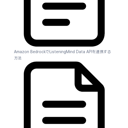
Amazon BedrockでListeningMind Data APIを連携する
方法