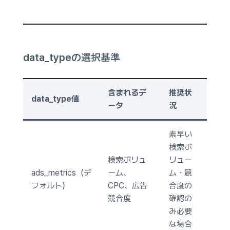
data_typeの選択基準
含まれるデ
推奨状
data_type値
ータ
況
素早い
検索ボ
検索ボリュ
リュー
ads_metrics（デ
ーム、
ム・競
フォルト）
CPC、広告
合度の
競合度
確認の
み必要
な場合