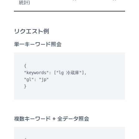
統計）
リクエスト例
単一キーワード照会
{

"keywords": ["lg 冷蔵庫"],

"gl": "jp"

}
複数キーワード + 全データ照会