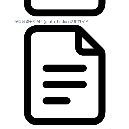
検索経路分析API (/path_finder) 活用ガイド