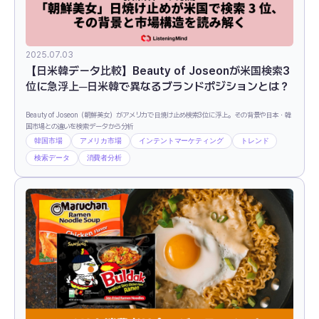
2025.07.03
【日米韓データ比較】Beauty of Joseonが米国検索3
位に急浮上─日米韓で異なるブランドポジションとは？
Beauty of Joseon（朝鮮美女）がアメリカで日焼け止め検索3位に浮上。その背景や日本・韓
国市場との違いを検索データから分析
韓国市場
アメリカ市場
インテントマーケティング
トレンド
検索データ
消費者分析