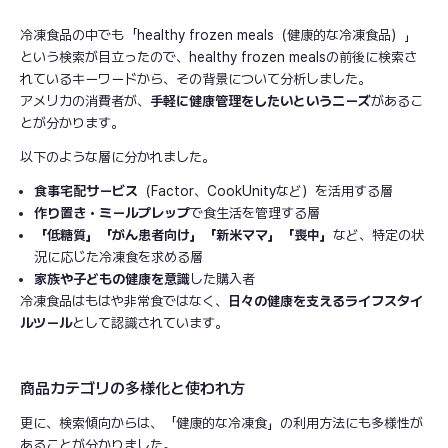
冷凍食品の中でも「healthy frozen meals（健康的な冷凍食品）」
という検索が目立ったので、healthy frozen mealsの前後に検索さ
れているキーワードから、その背景について分析しました。
アメリカの消費者が、
手軽に健康管理をしたいというニーズ
があるこ
とが分かります。
以下のような層に分かれました。
食事宅配サービス
（Factor、CookUnityなど）を活用する層
作り置き・ミールプレップ
で食生活を管理する層
「低糖質」「がん患者向け」「新米ママ」「喪中」
など、特定の状
況に応じた冷凍食を求める層
家族や子どもの健康を意識
した購入者
冷凍食品はもはや非常食ではなく、
日々の健康を支えるライフスタイ
ルツール
として認識されています。
商品カテゴリの多様化と使われ方
更に、検索傾向からは、「健康的な冷凍食」の利用方法にも多様性が
あることが分かりました。