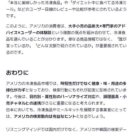
「本当に美味しかった冷凍食品」や「ダイエット中に食べてる冷凍ミ
ール」などのユーザー目線のレビューや比較が参考にされているよう
です。
このように、アメリカの消費者は、
大手小売の品揃え×専門家のアド
バイス×ユーザーの体験談
という複数の視点を組み合わせて、冷凍食
品を選んでいることが分かります。単なる商品情報ではなく、「誰が
言っているか」「どんな文脈で紹介されているか」が重要視されてい
るのです。
おわりに
アメリカの冷凍食品市場では、
時短性だけでなく健康・味・用途の多
様化がカギ
となっており、検索行動にもそれが如実に反映されていま
す。今後は、
目的別・属性別のパーソナライズ対応
や、
調理器具・小
売チャネルとの連携
がさらに重要になると考えられます。
日本においても、冷凍食品やミールキットを展開する事業者にとって
は、
アメリカの検索動向は有益なヒント
となるでしょう。
リスニングマインドでは国内だけでなく、アメリカや韓国の検索デー