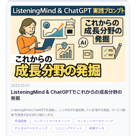
2025.10.01
ListeningMind & ChatGPTでこれからの成長分野の
発掘
ListeningMindとChatGPTを活用し、ニッチながら急成長している“新たな商品・サービス領
域”を発見する方法をご紹介します。
市場調査
インテントマーケティング
コンテンツマーケティング
デジタルマーケティング
リスニングマインド
検索データ