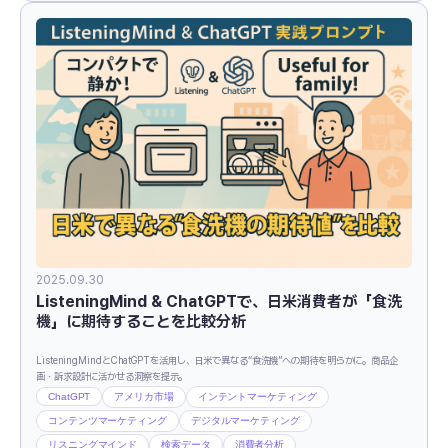
2025.09.30
ListeningMind & ChatGPTで、日米消費者が「食洗
機」に期待することを比較分析
ListeningMindとChatGPTを活用し、日米で異なる“食洗機”への期待を明らかに。商品企
画・訴求設計に活かせる洞察を提示。
ChatGPT
アメリカ市場
インテントマーケティング
コンテンツマーケティング
デジタルマーケティング
リスニングマインド
検索データ
消費者分析