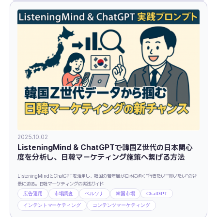
2025.10.02
ListeningMind & ChatGPTで韓国Z世代の日本関心
度を分析し、日韓マーケティング施策へ繋げる方法
ListeningMindとChatGPTを活用し、韓国の若年層が日本に抱く“行きたい”“買いたい”の背
景に迫る。日韓マーケティングの実践ガイド
広告運用
市場調査
ペルソナ
韓国市場
ChatGPT
インテントマーケティング
コンテンツマーケティング