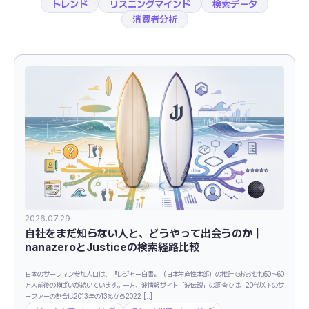
トレンド
リスニングマインド
検索データ
消費者分析
2026.07.29
自社をまだ知らない人と、どうやって出会うのか｜
nanazeroとJusticeの検索経路比較
日本のサーフィン参加人口は、『レジャー白書』（日本生産性本部）の推計でおおむね50〜60
万人前後の横ばいが続いています。一方、波情報サイト「波伝説」の調査では、20代以下のサ
ーファーの割合は2013年の13％から2022 […]