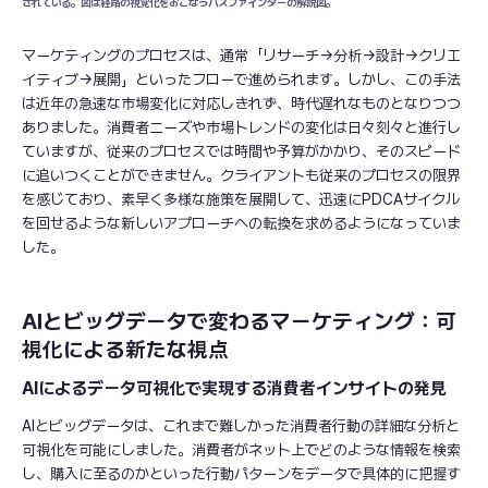
されている。図は経路の視覚化をおこなうパスファインダーの解説図。
マーケティングのプロセスは、通常「リサーチ→分析→設計→クリエ
イティブ→展開」といったフローで進められます。しかし、この手法
は近年の急速な市場変化に対応しきれず、時代遅れなものとなりつつ
ありました。消費者ニーズや市場トレンドの変化は日々刻々と進行し
ていますが、従来のプロセスでは時間や予算がかかり、そのスピード
に追いつくことができません。クライアントも従来のプロセスの限界
を感じており、素早く多様な施策を展開して、迅速にPDCAサイクル
を回せるような新しいアプローチへの転換を求めるようになっていま
した。
AIとビッグデータで変わるマーケティング：可
視化による新たな視点
AIによるデータ可視化で実現する消費者インサイトの発見
AIとビッグデータは、これまで難しかった消費者行動の詳細な分析と
可視化を可能にしました。消費者がネット上でどのような情報を検索
し、購入に至るのかといった行動パターンをデータで具体的に把握す