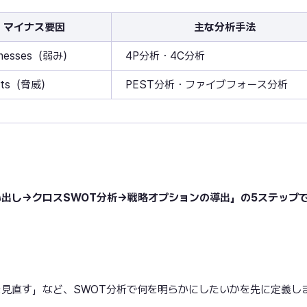
マイナス要因
主な分析手法
knesses（弱み）
4P分析・4C分析
eats（脅威）
PEST分析・ファイブフォース分析
い出し→クロスSWOT分析→戦略オプションの導出」の5ステップ
見直す」など、SWOT分析で何を明らかにしたいかを先に定義し