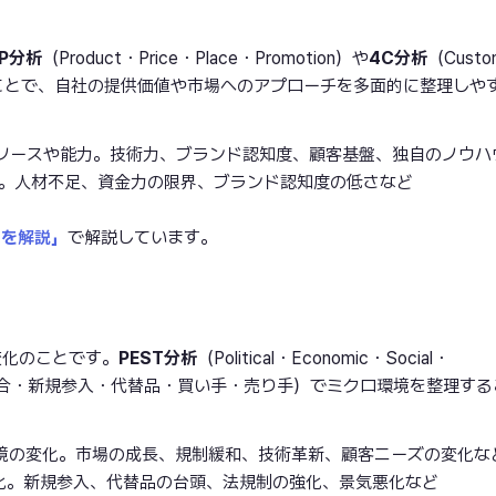
P分析
（Product・Price・Place・Promotion）や
4C分析
（Custo
on）を活用することで、自社の提供価値や市場へのアプローチを多面的に整理しや
ソースや能力。技術力、ブランド認知度、顧客基盤、独自のノウハ
。人材不足、資金力の限界、ブランド認知度の低さなど
、
いを解説」
で解説しています。
変化のことです。
PEST分析
（Political・Economic・Social・
合・新規参入・代替品・買い手・売り手）でミクロ環境を整理する
境の変化。市場の成長、規制緩和、技術革新、顧客ニーズの変化な
化。新規参入、代替品の台頭、法規制の強化、景気悪化など