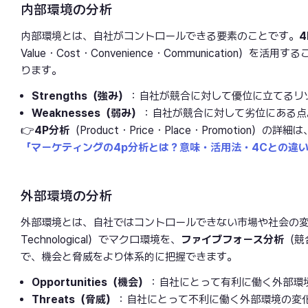
内部環境の分析
内部環境とは、自社がコントロールできる要素のことです。
4
Value・Cost・Convenience・Communicati
ります。
Strengths（強み）
：自社が競合に対して優位に立てるリ
Weaknesses（弱み）
：自社が競合に対して劣位にある点
👉
4P分析
（Product・Price・Place・Promotion）の詳細は
「マーケティングの4p分析とは？意味・活用法・4Cとの違
外部環境の分析
外部環境とは、自社ではコントロールできない市場や社会の
Technological）でマクロ環境を、
ファイブフォース分析
（競
で、機会と脅威をより体系的に把握できます。
Opportunities（機会）
：自社にとって有利に働く外部環
Threats（脅威）
：自社にとって不利に働く外部環境の変