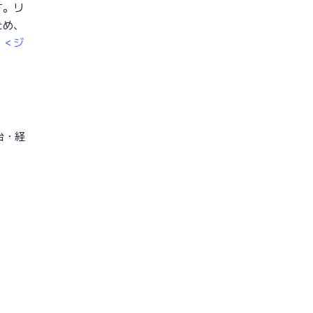
す。リ
ため、
。
＜ジ
治・経