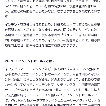
はなく、その背景にある本質的な目的を指します。たとえば、「新し
いソファを購入する」という行動の背景には、快適な空間を作りた
い、家族との時間を楽しみたいなど、さまざまな意図が隠されていま
す。
インテントを正確に捉えることで、消費者のニーズに寄り添った施策
を展開することが可能になります。また、同じ商品やサービスに触れ
る場合でも、消費者ごとに異なる意図や「ジョブ」（達成したい目
的）が存在します。そのため、インテントを把握することは、顧客体
験を向上させ、競争優位性を確立する鍵となります。
POINT：インテントセールスとは？
インテントマーケティングと並び、多くのビジネスシーンで注目され
る手法のひとつが「インテントセールス」です。両者は同じくインテ
ント（意図）に注目しながらも、どのような目的に用いられるかで使
い分けられています。インテントマーケティングが主に消費者の意図
やニーズを分析する手法であるのに対し、インテントセールスは法人
営業支援に特化したアプローチを指します。インテントセールスで
は、Web検索行動データやオンライン上のユーザーアクティビティを
活用して、購買意欲が高い企業や見込み顧客を特定しアプローチする