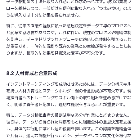
データ駆動型の手法を取り入れることが求められます。現状の業務フ
ローを維持しつつ、一部だけを便利に取り入れる「つまみ食い」のよ
うな導入では十分な効果を得られません。
特に、従来の直感や経験に頼った意思決定をデータ主導のプロセスへ
と変革する必要があります。これに伴い、現在のプロセスや組織体制
を見直し、データドリブンなアプローチに適応した体制を整えること
が重要です。一時的な混乱や既存の業務との摩擦が発生することもあ
りますが、長期的な効果を見据えた変革が不可欠です。
8.2 人材育成と合意形成
インテントマーケティングを成功させるためには、データ分析スキル
を持つ人材の育成とステークホルダー間の合意形成が不可欠です。現
場担当者へのトレーニングやスキル向上の取り組みを進めるだけでな
く、明確に責任者を配置し、適切な権限を与えることが重要です。
特に、データ分析担当者の役割は単なる分析作業にとどまりません。
彼らは、データから得られた洞察をもとに組織全体の意思決定を支援
し、具体的な行動に落とし込む役割を担います。この認識を組織全体
で共有し、適切な調整を行うことで、データドリブンな文化を根付か