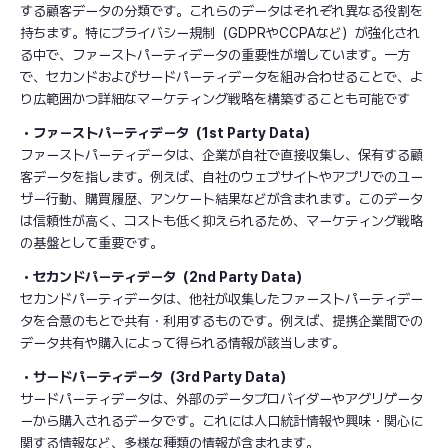
する顧客データの分類です。これらのデータはそれぞれ異なる役割を
持ちます。特にプライバシー規制（GDPRやCCPAなど）が強化され
る中で、ファーストパーティデータの重要性が増しています。一方
で、セカンドおよびサードパーティデータを組み合わせることで、よ
り広範囲かつ詳細なマーケティング戦略を構築することも可能です
・ファーストパーティデータ（1st Party Data）
ファーストパーティデータは、企業が自社で直接収集し、保有する顧
客データを指します。例えば、自社のウェブサイトやアプリでのユー
ザー行動、購買履歴、アンケート結果などが含まれます。このデータ
は信頼性が高く、コストも低く抑えられるため、マーケティング戦略
の基盤として重要です。
・セカンドパーティデータ（2nd Party Data）
セカンドパーティデータは、他社が収集したファーストパーティデー
タを合意のもとで共有・利用するものです。例えば、提携企業間での
データ共有や購入によって得られる情報が該当します。
・サードパーティデータ（3rd Party Data）
サードパーティデータは、外部のデータプロバイダーやアグリゲータ
ーから購入されるデータです。これには人口統計情報や興味・関心に
関する情報など、多様な種類の情報が含まれます。