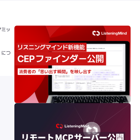
アミッ
」につ