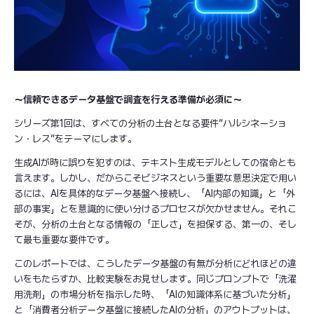
～信頼できるデータ基盤で調査を行える準備が必須に～
シリーズ第1回は、すべての分析の土台となる要件”ハルシネーショ
ン・レス”をテーマにします。
生成AIが時に誤りを犯すのは、テキスト生成モデルとしての宿命とも
言えます。しかし、だからこそビジネスという重要な意思決定で用い
るには、AIを具体的なデータ基盤へ接続し、「AI内部の知識」と「外
部の事実」とを意識的に使い分けるプロセスが欠かせません。それこ
そが、分析の土台となる情報の「正しさ」を担保する、第一の、そし
て最も重要な要件です。
このレポートでは、こうしたデータ基盤の有無が分析にどれほどの違
いをもたらすか、比較実験をお見せします。同じプロンプトで「洗濯
用洗剤」の市場分析を指示した時、「AIの知識体系に基づいた分析」
と「消費者分析データ基盤に接続したAIの分析」のアウトプットは、