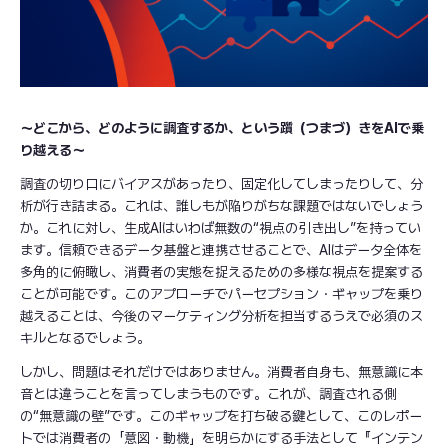
～どこから、どのように調査するか、という躓（つまづ）きをAIで乗
り越える～
調査の切り口にバイアスがあったり、固定化してしまったりして、分
析が行き詰まる。これは、誰しもが陥りがちな課題ではないでしょう
か。これに対し、生成AIはいわば無数の“視点の引き出し”を持ってい
ます。信頼できるデータ基盤と連携させることで、AIはデータ全体を
多角的に俯瞰し、消費者の実態を捉えるための多様な視点を提案する
ことが可能です。このアプローチでパーセプション・ギャップを乗り
越えることは、今後のマーケティング分析を担当するうえで必須のス
キルとなるでしょう。
しかし、問題はそれだけではありません。消費者自身も、無意識に本
音とは違うことを言ってしまうものです。これが、調査される側
の“無意識の壁”です。このギャップを打ち破る鍵として、このレポー
トでは消費者の「意図・動機」を明らかにする手法として『インテン