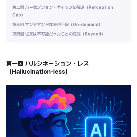
第二回 パーセプション・ギャップの解消（Perception
Gap）
第三回 オンデマンドな表現手段（On-demand）
第四回 従来は不可能だったことの克服（Beyond）
第一回 ハルシネーション・レス
（Hallucination-less）