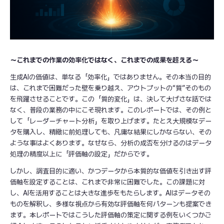
～これまでの作業の効率化ではなく、これまでの成果を超える～
生成AIの価値は、単なる「効率化」ではありません。その本当の目的
は、これまで困難だった壁を乗り越え、アウトプットの“質”そのもの
を飛躍させることです。この「質的変化」は、決して大げさな話では
なく、普段の業務の中にこそ現れます。このレポートでは、その例と
して「レーダーチャート分析」を取り上げます。たとえ大規模なデー
タを購入し、精緻に前処理しても、凡庸な結果にしかならない、その
ような事はよくあります。なぜなら、分析の成否を分けるのはデータ
処理の精度以上に「評価軸の設定」だからです。
しかし、調査目的に適い、かつデータから本質的な価値を引き出す評
価軸を設定することは、これまで非常に困難でした。この課題に対
し、AIを活用することは大きな進歩をもたらします。AIはデータその
ものを解釈し、多様な視点から有効な評価軸を何パターンも提案でき
ます。本レポートではこうした評価軸の策定に関する例をいくつかご