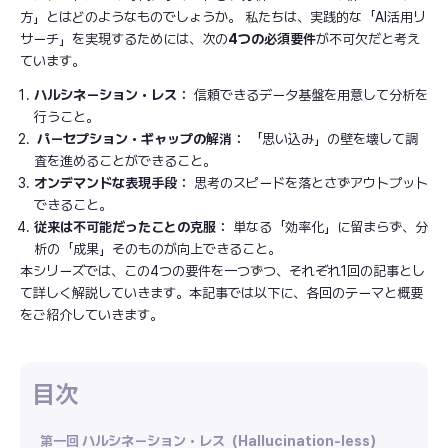
方」とはどのようなものでしょうか。 私たちは、実践的な「AI活用リ
サーチ」を実現するためには、次の
4つの必須要件
が不可欠だと考え
ています。
ハルシネーション・レス：
信頼できるデータ基盤を用意して分析を
行うこと。
パーセプション・ギャップの解消：
「思い込み」の壁を壊して調
査を進めることができること。
オンデマンドな表現手段：
思考のスピードを落とさずアウトプット
できること。
従来は不可能だったことの克服：
単なる「効率化」に留まらず、分
析の「成果」そのものが向上できること。
本シリーズでは、この4つの要件を一つずつ、それぞれ1回の記事とし
て詳しく解説していきます。本記事では以下に、各回のテーマと概要
をご紹介していきます。
第一回 ハルシネーション・レス（Hallucination-less）