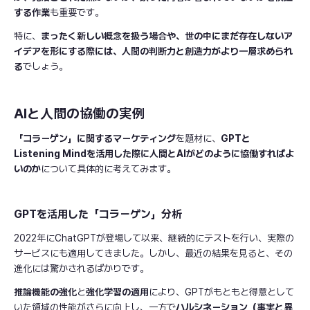
する作業
も重要です。
特に、
まったく新しい概念を扱う場合や、世の中にまだ存在しないア
イデアを形にする際には、人間の判断力と創造力がより一層求められ
る
でしょう。
AIと人間の協働の実例
「コラーゲン」に関するマーケティング
を題材に、
GPTと
Listening Mindを活用した際に人間とAIがどのように協働すればよ
いのか
について具体的に考えてみます。
GPTを活用した「コラーゲン」分析
2022年にChatGPTが登場して以来、継続的にテストを行い、実際の
サービスにも適用してきました。しかし、最近の結果を見ると、その
進化には驚かされるばかりです。
推論機能の強化
と
強化学習の適用
により、GPTがもともと得意として
いた領域の性能がさらに向上し、一方で
ハルシネーション（事実と異