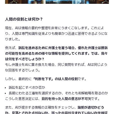
人間の役割とは何か？
現在、AIは情報の要約や整理を非常にうまくこなします。これによ
り、人間は専門知識を従来よりも簡単かつ迅速に習得できるようにな
りました。
例えば、
訴訟を進めるために弁護士を雇う場合、優れた弁護士は勝訴
の可能性を高めるための様々な情報を提供してくれます。では、我々
は何をすべきでしょうか？
もし弁護士をAIに置き換えた場合、同じ質問をすれば、AIは同じよう
な回答をするでしょう。
しかし、最終的に
「判断を下す」のは人間の役割
です。
訴訟を起こすべきか否か
長期にわたる三審制を選択するのか、それとも和解戦略を取るのか
こうした意思決定には、
目的を持った人間の意志が不可欠
です。
また、AIが提示する情報の正確性をチェックし、
論拠が適切かどう
か、見落とされた点がないか、誤った内容が含まれていないかを検証