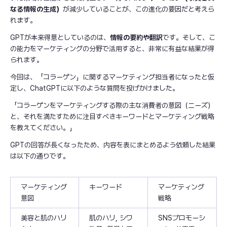
なる情報の生成）
が減少していることが、この進化の要因だと考えら
れます。
GPTが本来得意としているのは、
情報の要約や翻訳
です。そして、こ
の能力をマーケティングの分野で活用すると、非常に有益な結果が得
られます。
今回は、「コラーゲン」に関するマーケティング担当者になったと仮
定し、ChatGPTに以下のような質問を投げかけました。
「コラーゲンをマーケティングする際の主な消費者の意図（ニーズ）
と、それを満たすために注目すべきキーワードとマーケティング戦略
を教えてください。」
GPTの回答が長くなったため、内容を表にまとめるよう依頼した結果
は以下の通りです。
マーケティング
キーワード
マーケティング
意図
戦略
美容と肌のハリ
肌のハリ, シワ
SNSプロモーシ