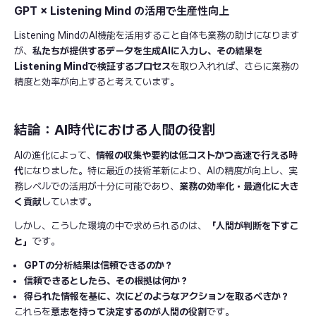
GPT × Listening Mind の活用で生産性向上
Listening MindのAI機能を活用すること自体も業務の助けになります
が、
私たちが提供するデータを生成AIに入力し、その結果を
Listening Mindで検証するプロセス
を取り入れれば、さらに業務の
精度と効率が向上すると考えています。
結論：AI時代における人間の役割
AIの進化によって、
情報の収集や要約は低コストかつ高速で行える時
代
になりました。特に最近の技術革新により、AIの精度が向上し、実
務レベルでの活用が十分に可能であり、
業務の効率化・最適化に大き
く貢献
しています。
しかし、こうした環境の中で求められるのは、
「人間が判断を下すこ
と」
です。
GPTの分析結果は信頼できるのか？
信頼できるとしたら、その根拠は何か？
得られた情報を基に、次にどのようなアクションを取るべきか？
これらを
意志を持って決定するのが人間の役割
です。