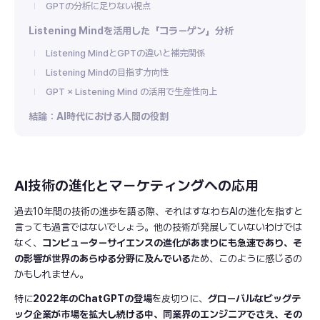
GPTの分析に足りない視点
Listening Mindを活用した「コラーゲン」分析
Listening MindとGPTの違いと補完関係
Listening Mindの目指す方向性
GPT × Listening Mind の活用で生産性向上
結論：AI時代における人間の役割
AI技術の進化とマーケティングへの応用
過去10年間の技術の進歩を語る際、それはすなわちAIの進化を指すと
言っても過言ではないでしょう。他の技術が発展していないわけでは
なく、
コンピューターサイエンスの進化があまりにも急速であり、そ
の影響が世界のあらゆる分野に及んでいる
ため、このように感じるの
かもしれません。
特に
2022年のChatGPTの登場
を皮切りに、
グローバルなビッグテ
ック企業が市場を拡大し続ける中、同業界のエンジニアでさえ、その