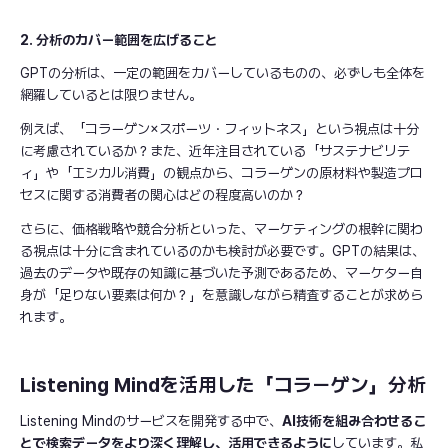
2. 分析のカバー範囲を広げること
GPTの分析は、一定の範囲をカバーしているものの、必ずしも全体を
網羅しているとは限りません。
例えば、「コラーゲン×スポーツ・フィットネス」という視点は十分
に考慮されているか？また、近年注目されている「サステナビリテ
ィ」や「エシカル消費」の観点から、コラーゲンの原材料や製造プロ
セスに関する消費者の関心はどの程度高いのか？
さらに、価格戦略や競合分析といった、マーケティングの根幹に関わ
る視点は十分に含まれているのかも検討が必要です。GPTの結果は、
過去のデータや既存の知識に基づいた予測であるため、マーケター自
身が「足りない要素は何か？」を意識しながら精査することが求めら
れます。
Listening Mindを活用した「コラーゲン」分析
Listening Mindのサービスを開発する中で、
AI技術を組み合わせるこ
とで検索データをより深く理解し、活用できるように
しています。私