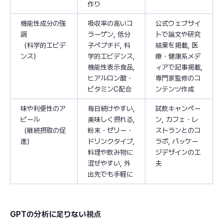
作り
機能性成分の強
吸収率の高いコ
公式ウェブサイ
調
ラーゲン, 低分
トで論文や研究
（科学的エビデ
子ペプチド, 科
結果を掲載, 医
ンス）
学的エビデンス,
療・健康系メデ
機能性表示食品,
ィアで記事掲載,
ヒアルロン酸・
専門家監修のコ
ビタミンC配合
ンテンツ作成
味や利便性のア
毎日続けやすい,
試飲キャンペー
ピール
美味しく摂れる,
ン, カフェ・レ
（継続摂取の促
粉末・ゼリー・
ストランとのコ
進）
ドリンクタイプ,
ラボ, パッケー
料理や飲み物に
ジデザインの工
混ぜやすい, 外
夫
出先でも手軽に
GPTの分析に足りない視点