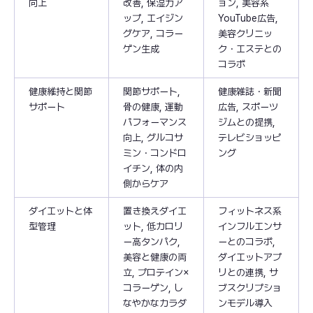
向上
改善, 保湿力ア
ョン, 美容系
ップ, エイジン
YouTube広告,
グケア, コラー
美容クリニッ
ゲン生成
ク・エステとの
コラボ
健康維持と関節
関節サポート,
健康雑誌・新聞
サポート
骨の健康, 運動
広告, スポーツ
パフォーマンス
ジムとの提携,
向上, グルコサ
テレビショッピ
ミン・コンドロ
ング
イチン, 体の内
側からケア
ダイエットと体
置き換えダイエ
フィットネス系
型管理
ット, 低カロリ
インフルエンサ
ー高タンパク,
ーとのコラボ,
美容と健康の両
ダイエットアプ
立, プロテイン×
リとの連携, サ
コラーゲン, し
ブスクリプショ
なやかなカラダ
ンモデル導入