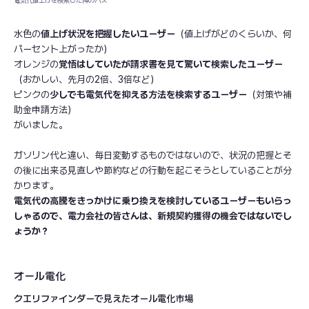
電気代値上げを検索した降のパス
水色の
値上げ状況を把握したいユーザー
（値上げがどのくらいか、何
パーセント上がったか）
オレンジの
覚悟はしていたが請求書を見て驚いて検索したユーザー
（おかしい、先月の2倍、3倍など）
ピンクの
少しでも電気代を抑える方法を検索するユーザー
（対策や補
助金申請方法）
がいました。
ガソリン代と違い、毎日変動するものではないので、状況の把握とそ
の後に出来る見直しや節約などの行動を起こそうとしていることが分
かります。
電気代の高騰をきっかけに乗り換えを検討しているユーザーもいらっ
しゃるので、電力会社の皆さんは、新規契約獲得の機会ではないでし
ょうか？
オール電化
クエリファインダーで見えたオール電化市場