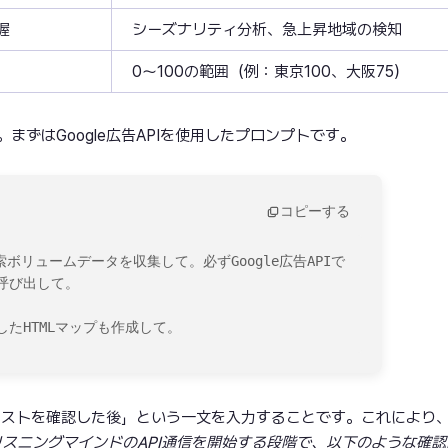
握
シーズナリティ分析、急上昇地域の検知
0～100の範囲（例：東京100、大阪75）
ずはGoogle広告APIを使用したプロンプトです。
コピーする
ボリュームデータを収集して。必ずGoogle広告APIで
び出して。

たHTMLマップも作成して。
のリストを確認した後」という一文を入力することです。これにより、
リスニングマインドのAPI通信を開始する段階で、以下のような確認