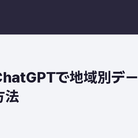
 & ChatGPTで地域別デ
方法