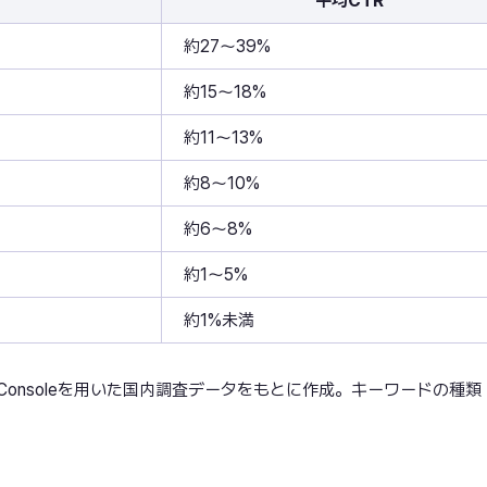
平均CTR
約27〜39%
約15〜18%
約11〜13%
約8〜10%
約6〜8%
約1〜5%
約1%未満
Search Consoleを用いた国内調査データをもとに作成。キーワードの種