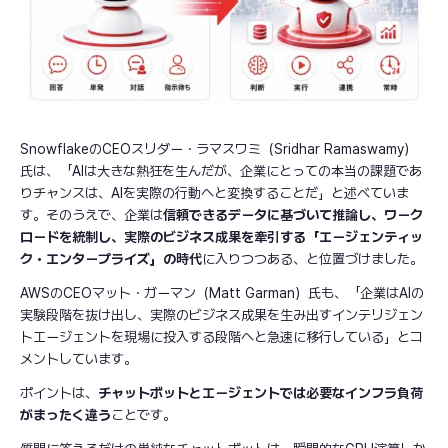
SnowflakeのCEOスリダー・ラマスワミ（Sridhar Ramaswamy）
氏は、「AIは大きな熱狂を生んだが、企業にとっての本当の課題であ
りチャンスは、AIを実際の行動へと変換することだ」と述べていま
す。そのうえで、企業は
信頼できるデータに基づいて推論し、ワーク
ロードを統制し、実際のビジネス成果を牽引する「エージェンティッ
ク・エンタープライズ」の時代
に入りつつある、と位置づけました。
AWSのCEOマット・ガーマン（Matt Garman）氏も、「企業はAIの
実験段階を抜け出し、実際のビジネス成果を生み出すインテリジェン
トエージェントを現場に投入する段階へと急速に移行している」とコ
メントしています。
ポイントは、
チャットボットとエージェントでは必要なインフラ負荷
がまったく違う
ことです。