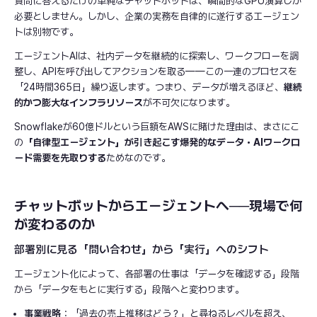
質問に答えるだけの単純なチャットボットは、瞬間的なGPU演算しか
必要としません。しかし、企業の実務を自律的に遂行するエージェン
トは別物です。
エージェントAIは、社内データを継続的に探索し、ワークフローを調
整し、APIを呼び出してアクションを取る——この一連のプロセスを
「24時間365日」繰り返します。つまり、データが増えるほど、
継続
的かつ膨大なインフラリソース
が不可欠になります。
Snowflakeが60億ドルという巨額をAWSに賭けた理由は、まさにこ
の
「自律型エージェント」が引き起こす爆発的なデータ・AIワークロ
ード需要を先取りする
ためなのです。
チャットボットからエージェントへ──現場で何
が変わるのか
部署別に見る「問い合わせ」から「実行」へのシフト
エージェント化によって、各部署の仕事は「データを確認する」段階
から「データをもとに実行する」段階へと変わります。
事業戦略
：「過去の売上推移はどう？」と尋ねるレベルを超え、