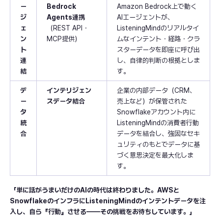
ー
Bedrock
Amazon Bedrock上で動く
ジ
Agents連携
AIエージェントが、
ェ
（REST API・
ListeningMindのリアルタイ
ン
MCP提供）
ムなインテント・経路・クラ
ト
スターデータを即座に呼び出
連
し、自律的判断の根拠としま
結
す。
デ
インテリジェン
企業の内部データ（CRM、
ー
スデータ結合
売上など）が保管された
タ
Snowflakeアカウント内に
統
ListeningMindの消費者行動
合
データを結合し、強固なセキ
ュリティのもとでデータに基
づく意思決定を最大化しま
す。
「単に話がうまいだけのAIの時代は終わりました。AWSと
SnowflakeのインフラにListeningMindのインテントデータを注
入し、自ら『行動』させる——その挑戦をお待ちしています。」