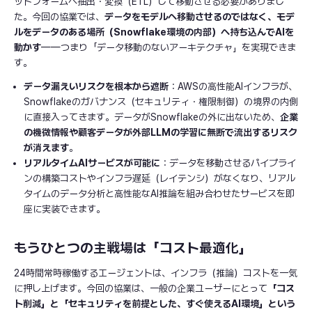
ットフォームへ抽出・変換（ETL）して移動させる必要がありまし
た。今回の協業では、
データをモデルへ移動させるのではなく、モデ
ルをデータのある場所（Snowflake環境の内部）へ持ち込んでAIを
動かす
——つまり「データ移動のないアーキテクチャ」を実現できま
す。
データ漏えいリスクを根本から遮断
：AWSの高性能AIインフラが、
Snowflakeのガバナンス（セキュリティ・権限制御）の境界の内側
に直接入ってきます。データがSnowflakeの外に出ないため、
企業
の機微情報や顧客データが外部LLMの学習に無断で流出するリスク
が消えます
。
リアルタイムAIサービスが可能に
：データを移動させるパイプライ
ンの構築コストやインフラ遅延（レイテンシ）がなくなり、リアル
タイムのデータ分析と高性能なAI推論を組み合わせたサービスを即
座に実装できます。
もうひとつの主戦場は「コスト最適化」
24時間常時稼働するエージェントは、インフラ（推論）コストを一気
に押し上げます。今回の協業は、一般の企業ユーザーにとって
「コス
ト削減」と「セキュリティを前提とした、すぐ使えるAI環境」という