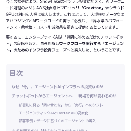
今回の拡張により、Snowflakeはインフラ投資に加えて、AIワークロ
ード処理のためにAWS独自設計プロセッサ
「Graviton」
やクラウド
GPUの利用を大幅に拡大します。これによって、大規模なデータウェ
アハウジングとAIワークロードの実行に必要な、世界水準のパフォー
マンス・柔軟性・コスト削減効果を顧客に提供するとしています。
要するに、エンタープライズAIは「質問に答えるだけのチャットボッ
ト」の段階を超え、
自ら判断しワークフローを実行する「エージェン
ト」のためのインフラ投資
フェーズへと突入した、ということです。
なぜ「今」、エージェントAIインフラへの投資なのか
チャットボットからエージェントへ──現場で何が変わるのか
部署別に見る「問い合わせ」から「実行」へのシフト
エージェンティックAIとCortex AIの高度化
顧客事例：データに基づくAIエージェントの導入