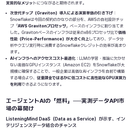
実質的なメリッ
トにつながると期待されます。
次世代チップ（Graviton）導入による演算単価の引き下げ
：
Snowflakeは今回の契約のかなりの部分を、AWSの自社設計チッ
プ「
AWS Gravitonプロセッサ
」ベースのインフラに割り当てま
した。Gravitonベースのインフラは従来のx86プロセッサ比で
価格
性能（Price-Performance）が大きく向上
しており、データ分
析やクエリ実行時に消費するSnowflakeクレジットの効率が高まり
ます。
AIインフラへのアクセスコスト最適化
：LLMの学習・推論に欠かせ
ない高価なGPUインスタンス（Amazon EC2）をSnowflakeが大
規模に確保することで、一般企業は高価なAIインフラを自前で構築
する場合より、
従量課金ではるかに低コストに高性能なGPU演算力
を利用
できるようになります。
エージェントAIの「燃料」──実測データAPI市
場の幕開け
ListeningMind DaaS（Data as a Service）が示す、イン
テリジェンスデータ結合のチャンス