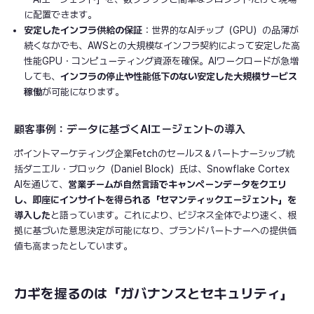
に配置できます。
安定したインフラ供給の保証
：世界的なAIチップ（GPU）の品薄が
続くなかでも、AWSとの大規模なインフラ契約によって安定した高
性能GPU・コンピューティング資源を確保。AIワークロードが急増
しても、
インフラの停止や性能低下のない安定した大規模サービス
稼働
が可能になります。
顧客事例：データに基づくAIエージェントの導入
ポイントマーケティング企業Fetchのセールス＆パートナーシップ統
括ダニエル・ブロック（Daniel Block）氏は、Snowflake Cortex
AIを通じて、
営業チームが自然言語でキャンペーンデータをクエリ
し、即座にインサイトを得られる「セマンティックエージェント」を
導入した
と語っています。これにより、ビジネス全体でより速く、根
拠に基づいた意思決定が可能になり、ブランドパートナーへの提供価
値も高まったとしています。
カギを握るのは「ガバナンスとセキュリティ」