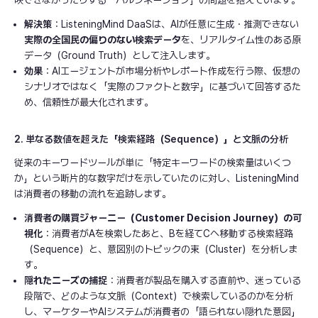
映できなかったりする「ハルシネーション」の問題を抱えています。
解決策
：ListeningMind DaaSは、AIが任意に生成・推測できない
実際の全国民の偏りのない検索データ
を、リアルタイム性のある原
データ（Ground Truth）として注入します。
効果
：AIエージェントが市場分析やレポート作成を行う際、仮想の
シナリオではなく「実際のファクトと数字」に基づいて回答するた
め、信頼性が最大化されます。
2. 単なる数値を超えた「検索経路（Sequence）」と文脈の分析
従来のキーワードツールが単に「特定キーワードの検索量はいくつ
か」という断片的な数字だけを示していたのに対し、ListeningMind
は消費者の移動の流れを追跡します。
消費者の購買ジャーニー（Customer Decision Journey）の可
視化
：消費者がAを検索したあと、Bを経てCへ移動する検索経路
（Sequence）と、意図別のトピックの束（Cluster）を分析しま
す。
隠れたニーズの捕捉
：消費者が製品を購入する直前や、迷っている
段階で、どのような文脈（Context）で検索しているのかを分析
し、マーケターやAIシステムが消費者の「語られない隠れた意図」