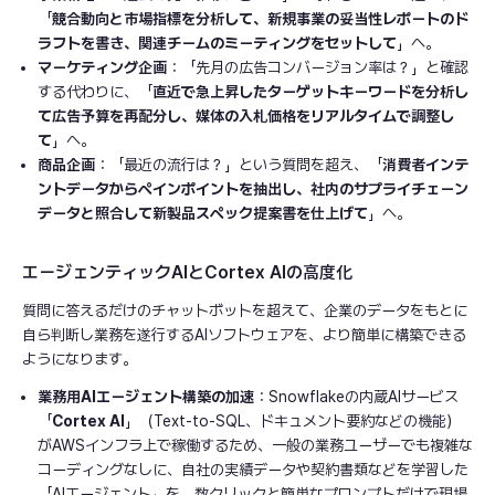
「
競合動向と市場指標を分析して、新規事業の妥当性レポートのド
ラフトを書き、関連チームのミーティングをセットして
」へ。
マーケティング企画
：「先月の広告コンバージョン率は？」と確認
する代わりに、「
直近で急上昇したターゲットキーワードを分析し
て広告予算を再配分し、媒体の入札価格をリアルタイムで調整し
て
」へ。
商品企画
：「最近の流行は？」という質問を超え、「
消費者インテ
ントデータからペインポイントを抽出し、社内のサプライチェーン
データと照合して新製品スペック提案書を仕上げて
」へ。
エージェンティックAIとCortex AIの高度化
質問に答えるだけのチャットボットを超えて、企業のデータをもとに
自ら判断し業務を遂行するAIソフトウェアを、より簡単に構築できる
ようになります。
業務用AIエージェント構築の加速
：Snowflakeの内蔵AIサービス
「
Cortex AI
」（Text-to-SQL、ドキュメント要約などの機能）
がAWSインフラ上で稼働するため、一般の業務ユーザーでも複雑な
コーディングなしに、自社の実績データや契約書類などを学習した
「AIエージェント」を、数クリックと簡単なプロンプトだけで現場