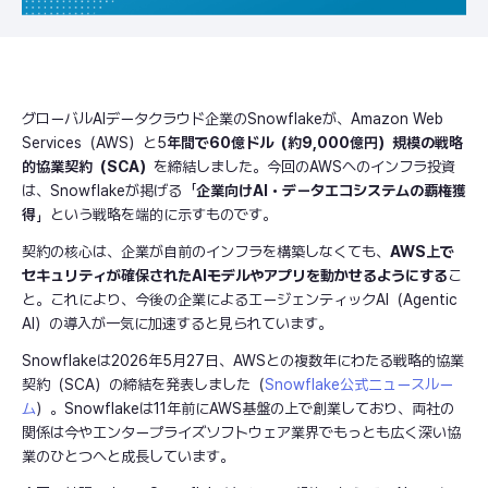
グローバルAIデータクラウド企業のSnowflakeが、Amazon Web
Services（AWS）と5
年間で60億ドル（約9,000億円）規模の戦略
的協業契約（SCA）
を締結しました。今回のAWSへのインフラ投資
は、Snowflakeが掲げる「
企業向けAI・データエコシステムの覇権獲
得
」という戦略を端的に示すものです。
契約の核心は、企業が自前のインフラを構築しなくても、
AWS上で
セキュリティが確保されたAIモデルやアプリを動かせるようにする
こ
と。これにより、今後の企業によるエージェンティックAI（Agentic
AI）の導入が一気に加速すると見られています。
Snowflakeは2026年5月27日、AWSとの複数年にわたる戦略的協業
契約（SCA）の締結を発表しました（
Snowflake公式ニュースルー
ム
）。Snowflakeは11年前にAWS基盤の上で創業しており、両社の
関係は今やエンタープライズソフトウェア業界でもっとも広く深い協
業のひとつへと成長しています。