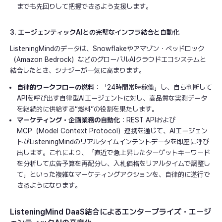
までも先回りして把握できるよう支援します。
3. エージェンティックAIとの完璧なインフラ結合と自動化
ListeningMindのデータは、Snowflakeやアマゾン・ベッドロック
（Amazon Bedrock）などのグローバルAIクラウドエコシステムと
結合したとき、シナジーが一気に高まります。
自律的ワークフローの燃料
：「24時間常時稼働」し、自ら判断して
APIを呼び出す自律型AIエージェントに対し、高品質な実測データ
を継続的に供給する“燃料”の役割を果たします。
マーケティング・企画業務の自動化
：REST APIおよび
MCP（Model Context Protocol）連携を通じて、AIエージェン
トがListeningMindのリアルタイムインテントデータを即座に呼び
出します。これにより、「直近で急上昇したターゲットキーワード
を分析して広告予算を再配分し、入札価格をリアルタイムで調整し
て」といった複雑なマーケティングアクションを、自律的に遂行で
きるようになります。
ListeningMind DaaS結合によるエンタープライズ・エージ