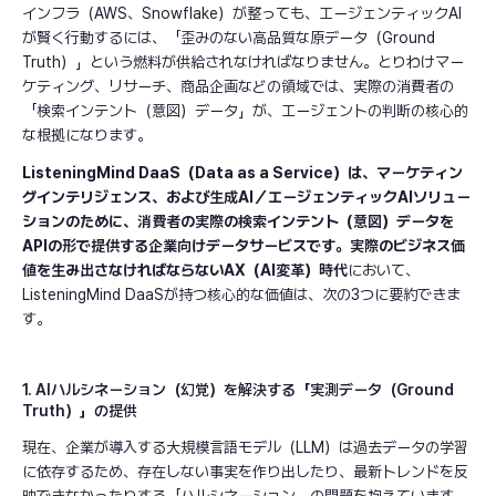
インフラ（AWS、Snowflake）が整っても、エージェンティックAI
が賢く行動するには、「歪みのない高品質な原データ（Ground
Truth）」という燃料が供給されなければなりません。とりわけマー
ケティング、リサーチ、商品企画などの領域では、実際の消費者の
「検索インテント（意図）データ」が、エージェントの判断の核心的
な根拠になります。
ListeningMind DaaS（Data as a Service）は、マーケティン
グインテリジェンス、および生成AI／エージェンティックAIソリュー
ションのために、消費者の実際の検索インテント（意図）データを
APIの形で提供する企業向けデータサービスです。実際のビジネス価
値を生み出さなければならないAX（AI変革）時代
において、
ListeningMind DaaSが持つ核心的な価値は、次の3つに要約できま
す。
1. AIハルシネーション（幻覚）を解決する「実測データ（Ground
Truth）」の提供
現在、企業が導入する大規模言語モデル（LLM）は過去データの学習
に依存するため、存在しない事実を作り出したり、最新トレンドを反