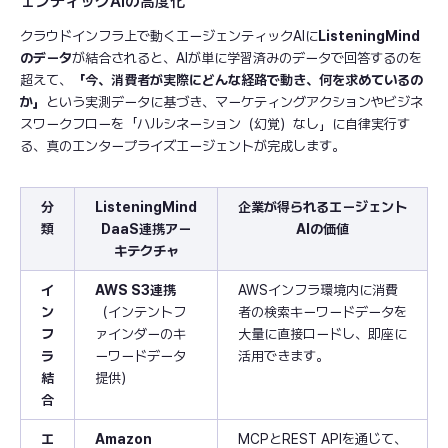
ェンティックAIの高度化
クラウドインフラ上で動くエージェンティックAIに
ListeningMind
のデータ
が結合されると、AIが単に学習済みのデータで回答するのを
超えて、
「今、消費者が実際にどんな経路で動き、何を求めているの
か」
という実測データに基づき、マーケティングアクションやビジネ
スワークフローを「ハルシネーション（幻覚）なし」に自律実行す
る、真のエンタープライズエージェントが完成します。
分
ListeningMind
企業が得られるエージェント
類
DaaS連携アー
AIの価値
キテクチャ
イ
AWS S3連携
AWSインフラ環境内に消費
ン
（インテントフ
者の検索キーワードデータを
フ
ァインダーのキ
大量に直接ロードし、即座に
ラ
ーワードデータ
活用できます。
結
提供）
合
エ
Amazon
MCPとREST APIを通じて、