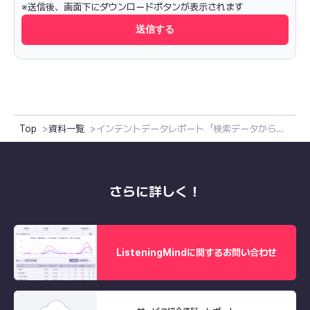
も「個人情報」に含まれます。
※送信後、画面下にダウンロードボタンが表示されます
第２条 個人情報の取得
当社は、各種サービスの提供に必要な範囲内で、ユーザーから個人情報を提
供していただく方法や、他のサービスとの連携その他の方法を通じて、個人
情報を収集します。
第３条 個人情報の利用目的
前項で定めた取得した個人情報は、法令により指定された場合、または利用
者本人からの同意を得た場合を除いて、以下に示す利用目的の範囲を超えて
使用することはありません。
利用目的の変更を行う場合にも、その範囲は以下の利用目的内とします。変
更後の利用目的については利用者に通知し、または公表します。
（１）本サービスの利用を目的とする会員登録の受付と本人確認。
Top
資料一覧
インテントデータレポート「検索データから見つける新たなCEPの兆し」
（２）本サービスの提供、運用、利用状況の確認。
（３）本サービスに関する情報の更新や規約変更等のご案内。
（４）本サービスに関するお問い合わせやアフターサービスへの対応。
（５）本サービスに関するマーケティング活動。
（６）本サービスの品質改善のためのアンケート調査やモニタリング調査。
さらに詳しく！
（７）本サービスの利用規約やその他の規定違反への対応。
第４条 個人情報の開示、訂正および削除
当社は、利用者本人から自身の個人情報の開示や利用目的の通知を求めら
れた場合、当社所定の開示方法のうち利用者が指定した方法（ただし、該
当方法による開示が高額の費用を必要とする場合や 実施が困難な場合に
は、当社が指定する方法による交付とします）を通じて、 遅延なく開示
ListeningMindに関するお問い合わせ
や通知を行います。ただし、個人情報保護法、その他の法令により、当社
が開示義務を負わない場合、その一部または全部を開示しないことがあり
ます。
当社は、利用者本人から、個人情報が事実でない、または適切に使用され
ていない、または第三者への提供が適切ではないという理由で、情報の訂
正または削除を求められた場合、他の法律で特別な手続きが定められてい