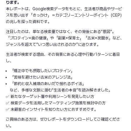
ります。
本レポートは、Google検索データをもとに、生活者が商品やサービ
スを思い出す「きっかけ」＝カテゴリーエントリーポイント（CEP）
の兆しを探った資料です。
注目したのは、単なる検索量ではなく、その背後にある“意図”。
「プロテイン×歯の健康」や「副業×保育士」「古米×炭酸水」など、
ジャンルを超えて“いつ思い出されるのか”に迫ります。
生活者が検索する理由、その背景にある心理や行動パターンに着目
し、
「矯正中でも摂取したいプロテイン」
「苦味を避けたい古米のアレンジ法」
「節約と収入補填のあいだで揺れるポイ活」
など、多様な文脈に潜む“生活者の本音”を読み解きました。
✅ 新たなターゲット層や利用シーンを発見したい方
✅ 検索データを活用したマーケティング施策を検討中の方
✅ 未顧客のインサイトを知りたい方におすすめです。
ご興味のある方は、ぜひレポートをダウンロードしてご確認くださ
い。