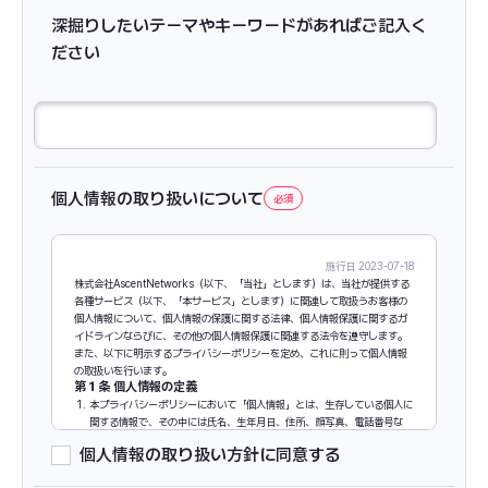
深掘りしたいテーマやキーワードがあればご記入く
ださい
個人情報の取り扱いについて
施行日 2023-07-18
株式会社AscentNetworks（以下、「当社」とします）は、当社が提供する
各種サービス（以下、「本サービス」とします）に関連して取扱うお客様の
個人情報について、個人情報の保護に関する法律、個人情報保護に関するガ
イドラインならびに、その他の個人情報保護に関連する法令を遵守します。
また、以下に明示するプライバシーポリシーを定め、これに則って個人情報
の取扱いを行います。
第１条 個人情報の定義
本プライバシーポリシーにおいて「個人情報」とは、生存している個人に
関する情報で、その中には氏名、生年月日、住所、顔写真、電話番号な
ど、個々を特定できる情報を含む個人情報保護法に規定する情報をいいま
個人情報の取り扱い方針に同意する
す。
また、特定の個人を識別することができる記号、番号、符号等の情報単体